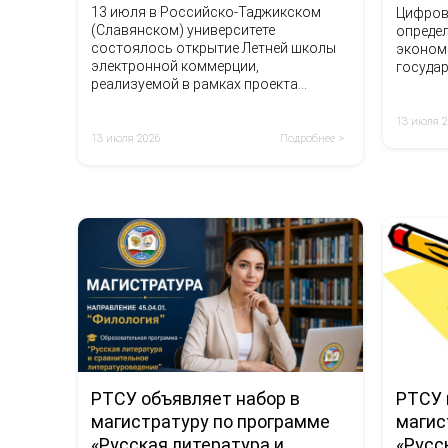
13 июля в Российско-Таджикском
Цифров
(Славянском) университете
опреде
состоялось открытие Летней школы
эконом
электронной коммерции,
государ
реализуемой в рамках проекта
PARWONA 2.0.
13 июля 
13 июля 2026
Подробнее >
РТСУ объявляет набор в
РТСУ 
магистратуру по программе
магис
«Русская литература и
«Русс