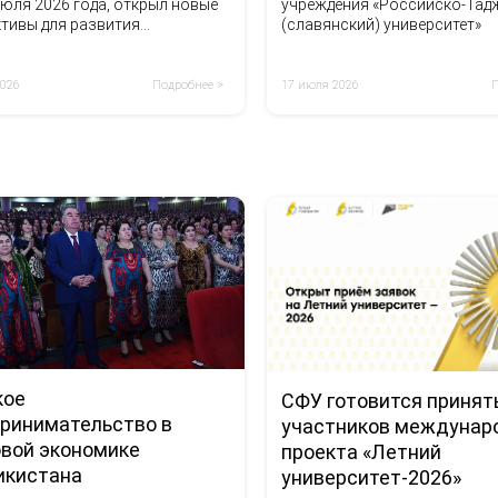
учреждения «Российско-Тад
юля 2026 года, открыл новые
(славянский) университет»
ктивы для развития
ронних отношений.
17 июля 2026
2026
Подробнее >
кое
СФУ готовится принят
ринимательство в
участников междунар
вой экономике
проекта «Летний
икистана
университет-2026»