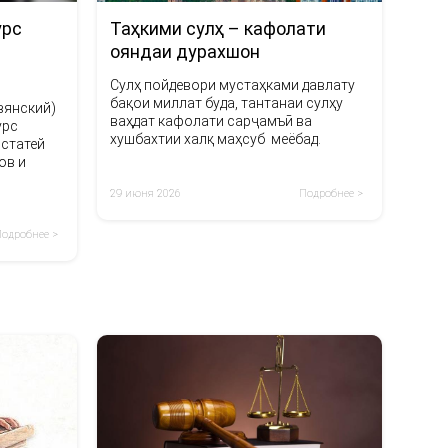
Таҳкими сулҳ – кафолати
урс
ояндаи дурахшон
Сулҳ пойдевори мустаҳками давлату
бақои миллат буда, тантанаи сулҳу
вянский)
ваҳдат кафолати сарҷамъӣ ва
урс
хушбахтии халқ маҳсуб меёбад.
 статей
ов и
29 июня 2026
Подробнее >
Подробнее >