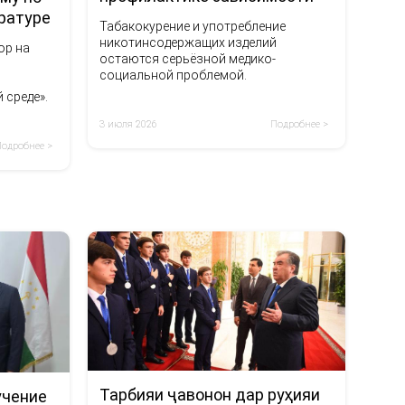
ературе
Табакокурение и употребление
никотинсодержащих изделий
ор на
остаются серьёзной медико-
социальной проблемой.
 среде».
3 июля 2026
Подробнее >
Подробнее >
Тарбияи ҷавонон дар руҳияи
учение