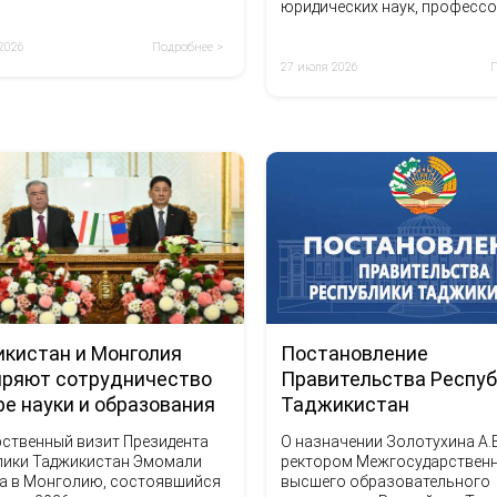
юридических наук, професс
Алексея Валерьевича Золоту
 2026
Подробнее >
27 июля 2026
Постановление
кистан и Монголия
Правительства Респу
ряют сотрудничество
Таджикистан
ре науки и образования
О назначении Золотухина А.
рственный визит Президента
ректором Межгосударствен
лики Таджикистан Эмомали
высшего образовательного
а в Монголию, состоявшийся