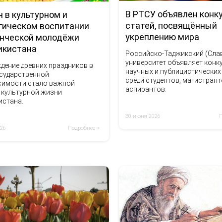
В РТСУ объявлен конк
н в культурном и
статей, посвящённый
гическом воспитании
укреплению мира
нческой молодёжи
икистана
Российско-Таджикский (Сла
университет объявляет конк
дение древних праздников в
научных и публицистических
осударственной
среди студентов, магистрант
симости стало важной
аспирантов.
 культурной жизни
истана.
30 июня 2026
026
Подробнее >