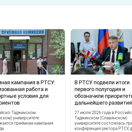
В РТСУ подвели итоги
ная кампания в РТСУ:
первого полугодия и
изованная работа и
обозначили приорите
ртные условия для
дальнейшего развити
риентов
27 июля 2026 года в Российс
ийско-Таджикском
Таджикском (Славянском)
ском) университете
университете состоялась пр
жается приёмная кампания
конференция ректора РТСУ, 
да.