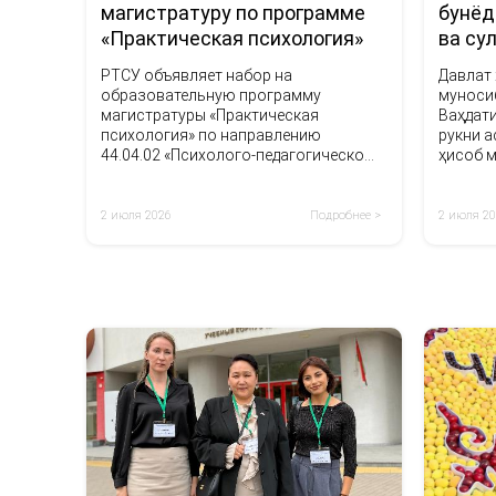
магистратуру по программе
бунёд
«Практическая психология»
ва су
РТСУ объявляет набор на
Давлат 
образовательную программу
муноси
магистратуры «Практическая
Ваҳдати
психология» по направлению
рукни а
44.04.02 «Психолого-педагогическое
ҳисоб м
образование».
2 июля 2026
Подробнее >
2 июля 2