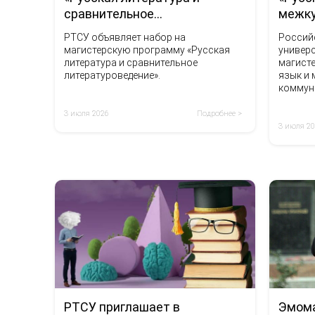
сравнительное
межку
литературоведение»
комму
РТСУ объявляет набор на
Россий
магистерскую программу «Русская
универс
литература и сравнительное
магист
литературоведение».
язык и
коммун
обучени
3 июля 2026
Подробнее >
3 июля 2
РТСУ приглашает в
Эмома