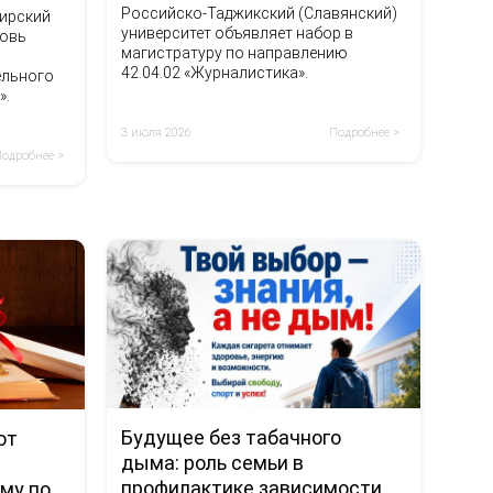
Российско-Таджикский (Славянский)
бирский
университет объявляет набор в
новь
магистратуру по направлению
42.04.02 «Журналистика».
ельного
».
3 июля 2026
Подробнее >
Подробнее >
Будущее без табачного
ют
дыма: роль семьи в
профилактике зависимости
му по