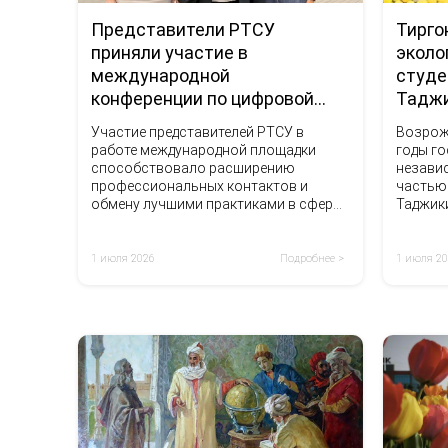
Представители РТСУ
Тирго
приняли участие в
эколо
международной
студе
конференции по цифровой
Тадж
гуманитаристике в Беларуси
Участие представителей РТСУ в
Возрож
работе международной площадки
годы г
способствовало расширению
незави
профессиональных контактов и
частью
обмену лучшими практиками в сфере
Таджик
науки, образования и цифровых
технологий.
1 июля 2026
Подробнее >
1 июля 2