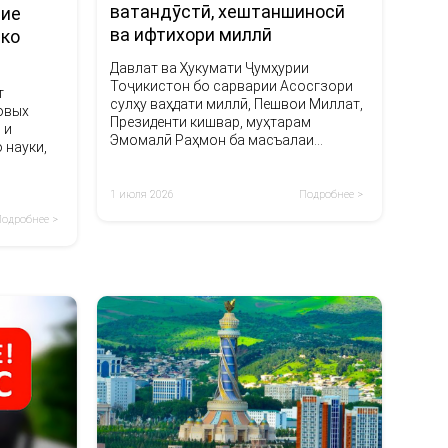
ватандӯстӣ, хештаншиносӣ
ние
ва ифтихори миллӣ
 ко
Давлат ва Ҳукумати Ҷумҳурии
Тоҷикистон бо сарварии Асосгзори
т
сулҳу ваҳдати миллӣ, Пешвои Миллат,
овых
Президенти кишвар, муҳтарам
 и
Эмомалӣ Раҳмон ба масъалаи
 науки,
тарбияи ҷавонон таваҷҷуҳи хоса
зоҳир менамоянд.
1 июля 2026
Подробнее >
Подробнее >