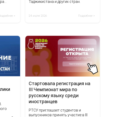
ора
Таджикистана и других стран.
хина.
Подробнее >
24 июля 2026
Подробнее >
Стартовала регистрация на
блики
III Чемпионат мира по
русскому языку среди
иностранцев
В.
ного
РТСУ приглашает студентов и
выпускников принять участие в III