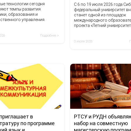
ые технологии сегодня
С 6 по 19 июля 2026 года Си
ляют темпы развития
федеральный университет в
ики, образования и
станет одной из площадок
ственного управления.
международного образоват
проекта «Летний университет
2026
Подробнее >
3 июля 2026
РТСУ и РУДН объявля
приглашает в
набор на совместную
тратуру по программе
магистерскую програм
кий язык и