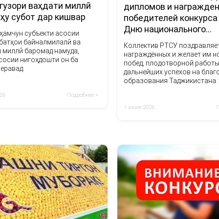
гузори ваҳдати миллӣ
дипломов и награжде
лҳу субот дар кишвар
победителей конкурса
Дню национального
ҳамчун субъекти асосии
единства
батҳои байналмилалӣ ва
Коллектив РТСУ поздравляе
 миллӣ баромад намуда,
награждённых и желает им н
сосии нигоҳдошти он ба
побед, плодотворной работы
еравад.
дальнейших успехов на благо
образования Таджикистана.
026
Подробнее >
1 июля 2026