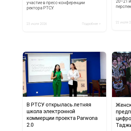
20–21 и
участие в пресс-конференции
перспе
ректора РТСУ.
двусто
22 июля 
23 июля 2026
Подробнее >
В РТСУ открылась летняя
Женс
школа электронной
предп
коммерции проекта Parwona
цифро
2.0
Тадж