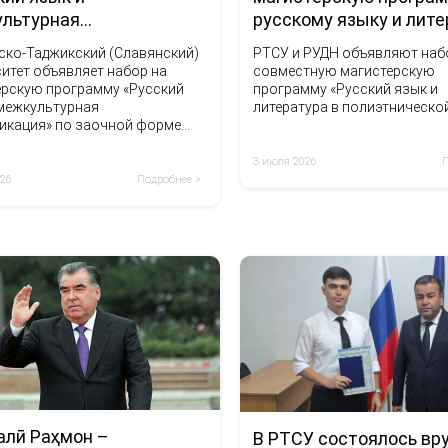
русскому языку и лит
льтурная
никация»
РТСУ и РУДН объявляют наб
ско-Таджикский (Славянский)
совместную магистерскую
итет объявляет набор на
программу «Русский язык и
ерскую программу «Русский
литература в полиэтнической
 межкультурная
икация» по заочной форме
я.
3 июля 2026
026
Подробнее >
лӣ Раҳмон –
В РТСУ состоялось вр