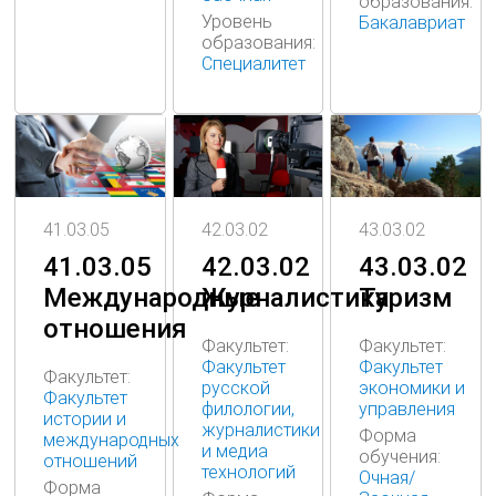
образования:
Уровень
Бакалавриат
образования:
Специалитет
43.03.02
42.03.02
41.03.05
43.03.02
42.03.02
41.03.05
Туризм
Журналистика
Международные
отношения
Факультет:
Факультет:
Факультет
Факультет
Факультет:
экономики и
русской
Факультет
управления
филологии,
истории и
журналистики
Форма
международных
и медиа
обучения:
отношений
технологий
Очная/
Форма