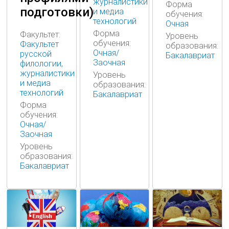
журналистики
Форма
подготовки)
и медиа
обучения:
технологий
Очная
Форма
Факультет:
Уровень
обучения:
Факультет
образования:
Очная/
русской
Бакалавриат
Заочная
филологии,
журналистики
Уровень
и медиа
образования:
технологий
Бакалавриат
Форма
обучения:
Очная/
Заочная
Уровень
образования:
Бакалавриат