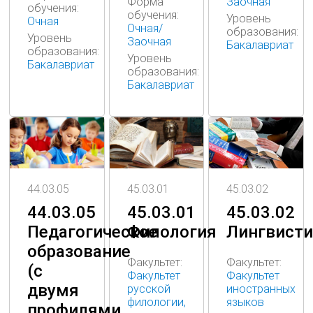
Заочная
Форма
обучения:
обучения:
Уровень
Очная
Очная/
образования:
Уровень
Заочная
Бакалавриат
образования:
Уровень
Бакалавриат
образования:
Бакалавриат
45.03.01
45.03.02
44.03.05
45.03.01
45.03.02
44.03.05
Филология
Лингвисти
Педагогическое
образование
Факультет:
Факультет:
(с
Факультет
Факультет
двумя
русской
иностранных
филологии,
языков
профилями