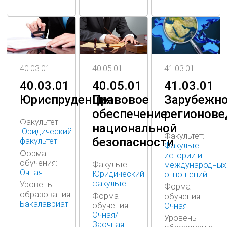
40.03.01
41.03.01
40.05.01
40.03.01
41.03.01
40.05.01
Юриспруденция
Зарубежн
Правовое
регионове
обеспечение
Факультет:
национальной
Юридический
Факультет:
безопасности
факультет
Факультет
Форма
истории и
обучения:
Факультет:
международных
Очная
Юридический
отношений
факультет
Уровень
Форма
образования:
Форма
обучения:
Бакалавриат
обучения:
Очная
Очная/
Уровень
Заочная