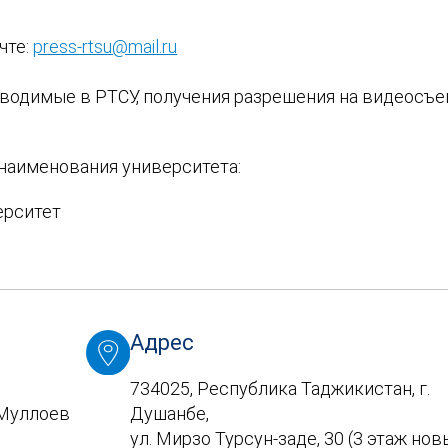
чте:
press-rtsu@mail.ru
оводимые в РТСУ, получения разрешения на видеосъе
наименования университета:
ерситет
Адрес
734025, Республика Таджикистан, г.
 Муллоев
Душанбе,
ул. Мирзо Турсун-заде, 30 (3 этаж но