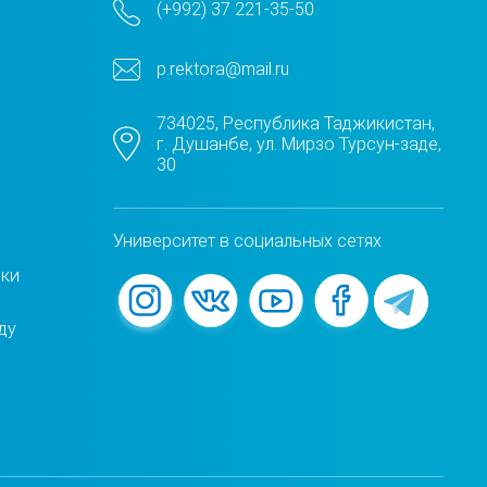
(+992) 37 221-35-50
p.rektora@mail.ru
734025, Республика Таджикистан,
г. Душанбе, ул. Мирзо Турсун-заде,
30
Университет в социальных сетях
жки
ду