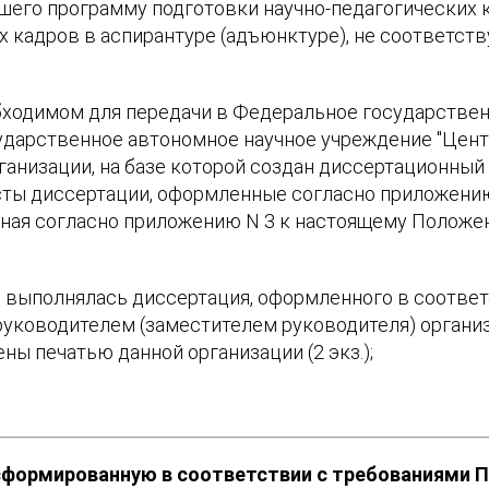
шего программу подготовки научно-педагогических 
 кадров в аспирантуре (адъюнктуре), не соответст
бходимом для передачи в Федеральное государстве
сударственное автономное научное учреждение "Цен
ганизации, на базе которой создан диссертационный 
сты диссертации, оформленные согласно приложени
ная согласно приложению N 3 к настоящему Положе
 выполнялась диссертация, оформленного в соотве
руководителем (заместителем руководителя) организ
ы печатью данной организации (2 экз.);
формированную в соответствии с требованиями П