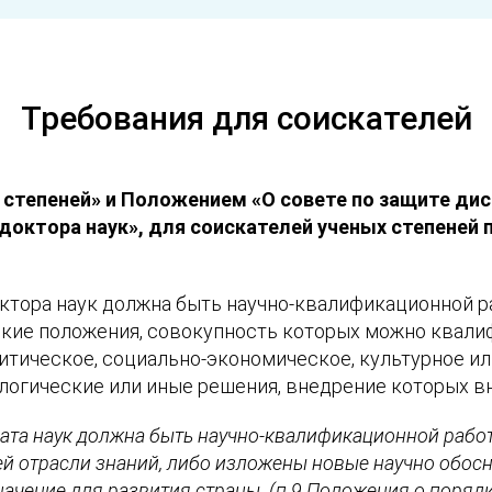
Требования для соискателей
степеней» и Положением «О совете по защите дисс
 доктора наук», для соискателей ученых степеней
ктора наук должна быть научно-квалификационной р
кие положения, совокупность которых можно квалиф
тическое, социально-экономическое, культурное ил
логические или иные решения, внедрение которых вн
ата наук должна быть научно-квалификационной работ
 отрасли знаний, либо изложены новые научно обосн
ачение для развития страны. (п.9 Положения о порядк