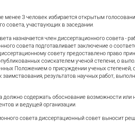
.
не менее 3 человек избирается открытым голосован
о совета, участвующих в заседании.
та назначается член диссертационного совета - раб
нного совета подготавливает заключение о соответ
диссертационному совету предоставлено право прин
опубликованных соискателем ученой степени, о вып
енных Положением о присуждении ученых степеней, 
ик заимствования, результатов научных работ, выпо
 должно содержать обоснование возможности или н
нтов и ведущей организации.
онного совета диссертационный совет выносит реше