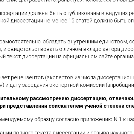
ссертации должны быть опубликованы в ведущих ре
кой диссертации не менее 15 статей должно быть оп
.
самостоятельно, обладать внутренним единством, с
 и свидетельствовать о личном вкладе автора диссе
й текст диссертации на официальном сайте организ
ает рецензентов (экспертов из числа диссертацион
я) и дату заседания экспертной комиссии (апробации
рительному рассмотрению диссертацию, отвечаю
при представлении соискателем ученой степени с
комендуемому образцу согласно приложению N 1 к н
ции полного текста диссертации и отзыва научного 