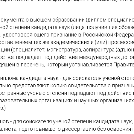
окумента о высшем образовании (диплом специалист
ной степени кандидата наук (лица, получившие обра
 удостоверяющего признание в Российской Федерац
оставлением тех же академических и (или) професси
ции (специалитет, магистратура, аспирантура (адъюн
рстве, подпадает под действие международных дого
дящей в перечень, который устанавливается Правите
плома кандидата наук - для соискателя ученой степ
льно представляют копию свидетельства о признани
иностранные ученые степени подпадают под действи
разовательных организациях и научных организациях
.);
ов - для соискателя ученой степени кандидата нау
листа, подготовившего диссертацию без освоения 