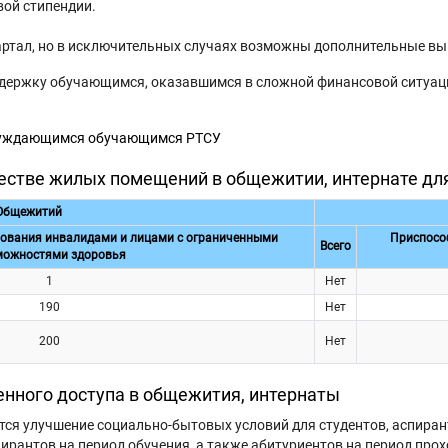
ой стипендии.
артал, но в исключительных случаях возможны дополнительные в
держку обучающимся, оказавшимся в сложной финансовой ситуации
 нуждающимся обучающимся РТСУ
честве жилых помещений в общежитии, интернате д
Общежитий
ования инвалидами и лицами с ограниченными
Приспосо
Всего
можностями здоровья
1
Нет
190
Нет
200
Нет
енного доступа в общежития, интернаты
ся улучшение социально-бытовых условий для студентов, аспиран
пирантов на период обучения, а также абитуриентов на период пр