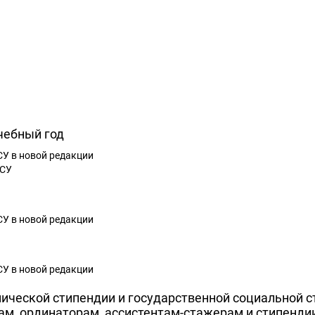
чебный год
У в новой редакции
ТСУ
У в новой редакции
У в новой редакции
ической стипендии и государственной социальной с
там, ординаторам, ассистентам-стажерам и стипенди