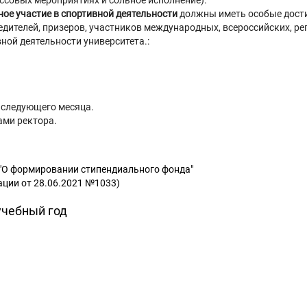
ассовых мероприятиях и сольное исполнение).
ное участие в спортивной деятельности
должны иметь особые дости
дителей, призеров, участников международных, всероссийских, р
ной деятельности университета.:
а следующего месяца.
ами ректора.
 "О формировании стипендиального фонда"
ции от 28.06.2021 №1033)
учебный год