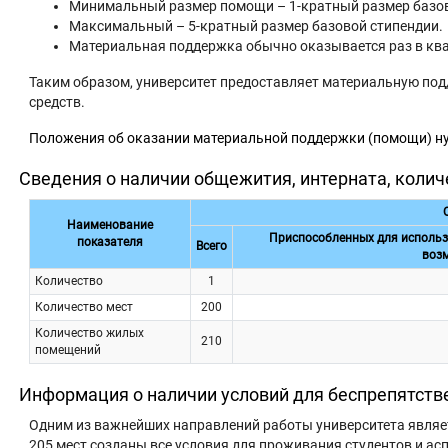
Минимальный размер помощи – 1-кратный размер базов
Максимальный – 5-кратный размер базовой стипендии.
Материальная поддержка обычно оказывается раз в кв
Таким образом, университет предоставляет материальную под
средств.
Положения об оказании материальной поддержки (помощи)
Сведения о наличии общежития, интерната, коли
Наименование
Приспособленных для использ
показателя
Всего
воз
Количество
1
Количество мест
200
Количество жилых
210
помещений
Информация о наличии условий для беспрепятств
Одним из важнейших направлений работы университета являет
205 мест созданы все условия для проживания студентов и ас