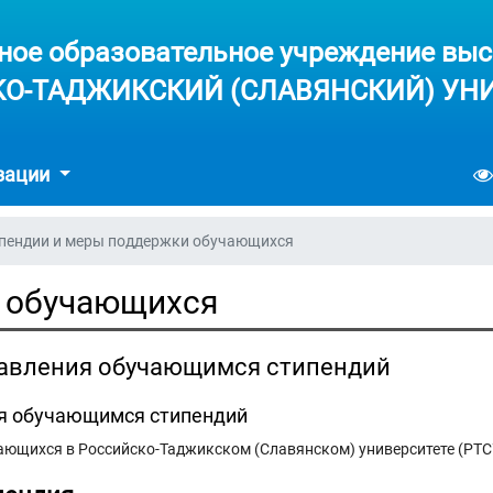
ное образовательное учреждение выс
О-ТАДЖИКСКИЙ (СЛАВЯНСКИЙ) УН
изации
пендии и меры поддержки обучающихся
 обучающихся
тавления обучающимся стипендий
ия обучающимся стипендий
ющихся в Российско-Таджикском (Славянском) университете (РТСУ