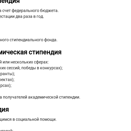
пендия
а счет федерального бюджета.
стации два раза в год.
нного стипендиального фонда.
мическая стипендия
 или нескольких сферах:
их сессий, победы в конкурсах);
гранты);
ектах);
рсах);
а получателей академической стипендии.
дия
щимся в социальной помощи.