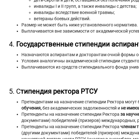
дети-сироты и дети, оставшиеся без попечения род
инвалиды I и II групп, а также инвалиды с детства;
инвалиды вследствие военной травмы;
ветераны боевых действий.
Размер не может быть ниже установленного норматива.
Выплачивается вне зависимости от академической успе
4.
Государственные стипендии аспиран
Назначаются аспирантам и докторантам очной формы о
Условия аналогичны академической стипендии студентов
Выплачиваются из средств стипендиального фонда унив
5. С
типендия ректора РТСУ
Претендентами на назначение стипендии Ректора могут
обучения,
без академических задолженностей и
не имею
Претенденты на назначение стипендии Ректора
за науч
документами) победителей (призеров) международных, 
Претенденты на назначение стипендии Ректора
членам 
(другими документами) победителей (призеров) междуна