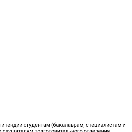
типендии студентам (бакалаврам, специалистам и
и слушателям подготовительного отделения