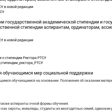
У в новой редакции
ТСУ
ии государственной академической стипендии и гос
рственной стипендии аспирантам, ординаторам, асс
У в новой редакции
е о стипендии Ректора РТСУ
_стипендии_ректора_РТСУ
ия обучающимся мер социальной поддержки
ющимся обучающимся на основании Положения об оказании мате
 также аспиранты очной формы обучения.
 как сироты, инвалиды, студенты из многодетных семей, одинокие