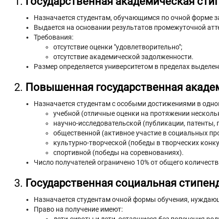
1.
Государственная академическая сти
Назначается студентам, обучающимся по очной форме з
Выдается на основании результатов промежуточной атте
Требования:
отсутствие оценки "удовлетворительно";
отсутствие академической задолженности.
Размер определяется университетом в пределах выделе
2.
Повышенная государственная акаде
Назначается студентам с особыми достижениями в одной
учебной (отличные оценки на протяжении нескольк
научно-исследовательской (публикации, патенты, 
общественной (активное участие в социальных про
культурно-творческой (победы в творческих конку
спортивной (победы на соревнованиях).
Число получателей ограничено 10% от общего количеств
3.
Государственная социальная стипен
Назначается студентам очной формы обучения, нуждаю
Право на получение имеют: