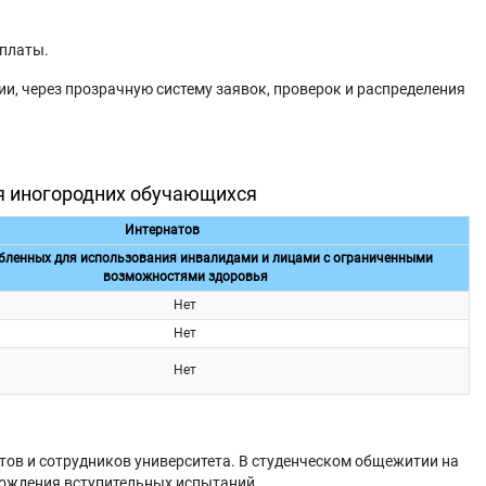
ыплаты.
, через прозрачную систему заявок, проверок и распределения
ля иногородних обучающихся
Интернатов
бленных для использования инвалидами и лицами с ограниченными
возможностями здоровья
Нет
Нет
Нет
тов и сотрудников университета. В студенческом общежитии на
охождения вступительных испытаний.