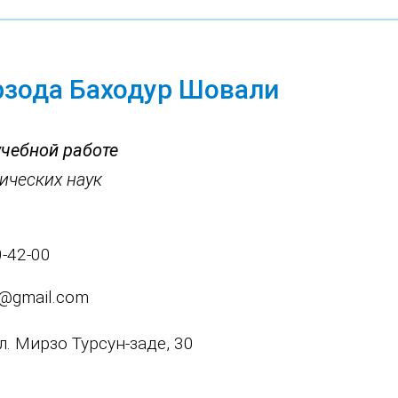
зода Баходур Шовали
учебной работе
ических наук
0-42-00
s@gmail.com
ул. Мирзо Турсун-заде, 30