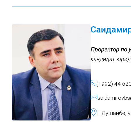
Саидамир
Проректор по 
кандидат юрид
(+992) 44 62
saidamirovb
г. Душанбе, 