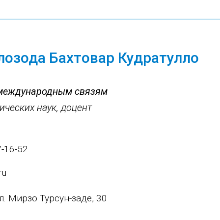
лозода Бахтовар Кудратулло
 международным связям
ических наук, доцент
7-16-52
ru
ул. Мирзо Турсун-заде, 30