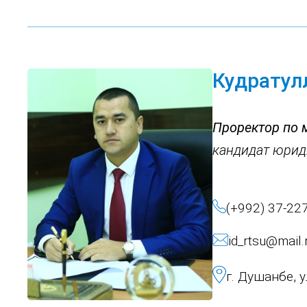
Кудратул
Проректор по
кандидат юрид
(+992) 37-22
id_rtsu@mail.
г. Душанбе, 