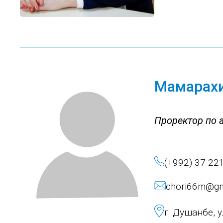
Мамарахи
Проректор по 
(+992) 37 22
chori66m@gm
г. Душанбе, 