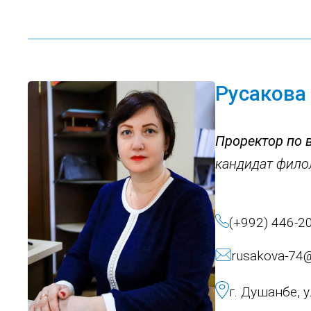
Русакова
Проректор по 
кандидат филол
(+992) 446-2
rusakova-74@
г. Душанбе, 