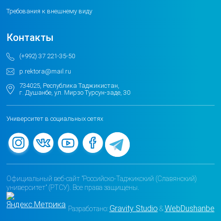
Требования к внешнему виду
Контакты
(+992) 37 221-35-50
p.rektora@mail.ru
734025, Республика Таджикистан,
г. Душанбе, ул. Мирзо Турсун-заде, 30
Университет в социальных сетях
Официальный веб-сайт "Российско-Таджикский (Славянский)
университет" (РТСУ). Все права защищены.
Gravity Studio
WebDushanbe
Разработано:
&