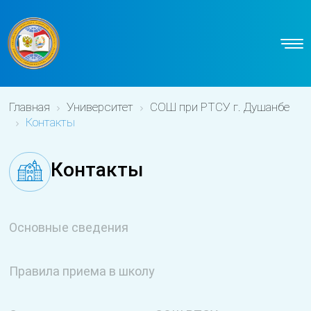
Главная
Университет
СОШ при РТСУ г. Душанбе
Контакты
Контакты
Основные сведения
Правила приема в школу