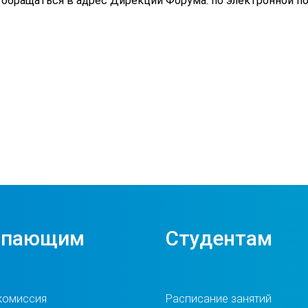
 обращаться в адрес Дирекции Форума: по электронной п
упающим
Студентам
комиссия
Расписание занятий