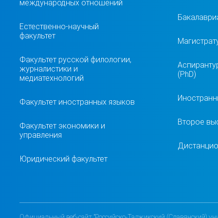
международных отношений
Бакалавриа
Естественно-научный
факультет
Магистрат
Факультет русской филологии,
Аспиранту
журналистики и
(PhD)
медиатехнологий
Иностранн
Факультет иностранных языков
Второе вы
Факультет экономики и
управления
Дистанцио
Юридический факультет
Официальный веб-сайт "Российско-Таджикский (Славянский) уни