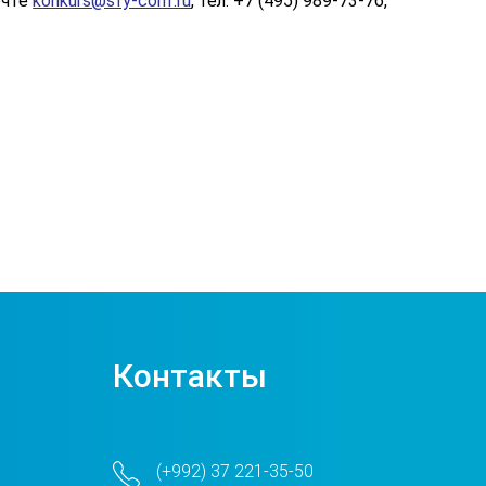
очте
konkurs@sfy-conf.ru
, тел. +7 (495) 989-73-76,
Контакты
(+992) 37 221-35-50