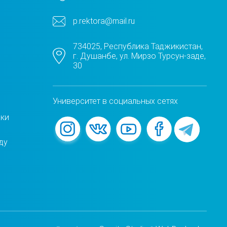
p.rektora@mail.ru
734025, Республика Таджикистан,
г. Душанбе, ул. Мирзо Турсун-заде,
30
Университет в социальных сетях
жки
ду