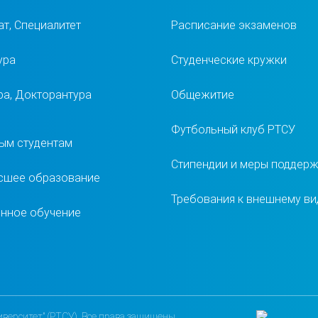
т, Специалитет
Расписание экзаменов
ура
Студенческие кружки
ра, Докторантура
Общежитие
Футбольный клуб РТСУ
ым студентам
Стипендии и меры поддер
сшее образование
Требования к внешнему ви
нное обучение
верситет" (РТСУ). Все права защищены.