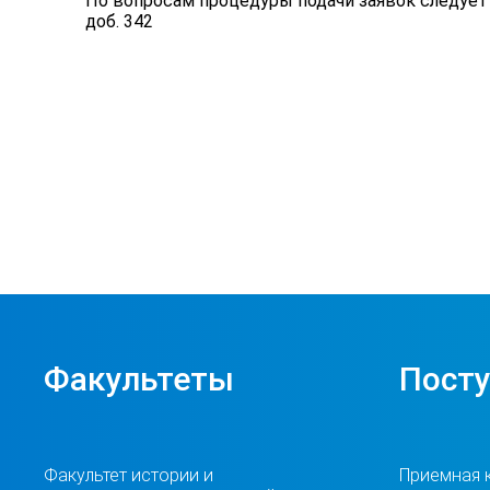
По вопросам процедуры подачи заявок следует
доб. 342
Факультеты
Пост
Факультет истории и
Приемная 