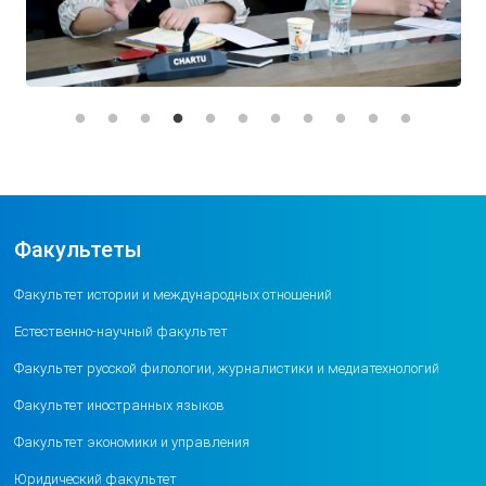
Факультеты
Факультет истории и международных отношений
Естественно-научный факультет
Факультет русской филологии, журналистики и медиатехнологий
Факультет иностранных языков
Факультет экономики и управления
Юридический факультет