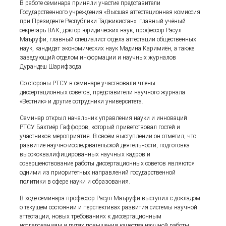
В работе семинара приняли участие представители
Государственного учреждения «Высшая аттестационная комиссия
при Президенте Республики Таджикистан»: главный учёный
секретарь ВАК, доктор юридических наук, профессор Расул
Маъруфи, главный специалист отдела аттестации общественных
наук, кандидат экономических наук Мадина Каримиён, а также
заведующий отделом информации и научных журналов
Дурандеш Шарифзода.
Со стороны РТСУ в семинаре участвовали члены
диссертационных советов, представители научного журнала
«Вестник» и другие сотрудники университета.
Семинар открыл начальник управления науки и инноваций
РТСУ Бахтиёр Гаффоров, который приветствовал гостей и
участников мероприятия. В своём выступлении он отметил, что
развитие научно-исследовательской деятельности, подготовка
высококвалифицированных научных кадров и
совершенствование работы диссертационных советов являются
одними из приоритетных направлений государственной
политики в сфере науки и образования.
В ходе семинара профессор Расул Маъруфи выступил с докладом
о текущем состоянии и перспективах развития системы научной
аттестации, новых требованиях к диссертационным
исследованиям и путях повышения качества научной работы.