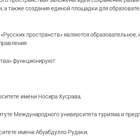
и, а также создания единой площадки для образоват
Русских пространств» являются образовательное, н
правления.
ства» функционируют:
рситете имени Носира Хусрава;
итуте Международного университета туризма и пред
ситете имени Абуабдулло Рудаки;