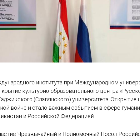
еждународного института при Международном универ
крытие культурно-образовательного центра «Русско
джикского (Славянского) университета. Открытие ц
ной войне и стало важным событием в сфере гумани
икистан и Российской Федерацией.
частие Чрезвычайный и Полномочный Посол Россий