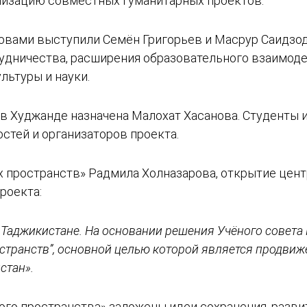
ализацию совместных гуманитарных проектов.
вами выступили Семён Григорьев и Масрур Саидзода
рудничества, расширения образовательного взаимод
льтуры и науки.
в Худжанде назначена Малохат Хасанова. Студенты 
остей и организаторов проекта.
х пространств» Радмила Холназарова, открытие цен
роекта:
в Таджикистане. На основании решения Учёного совета
странств”, основной целью которой является продвиже
стан».
ого пространства» заложены идеи сохранения, разви