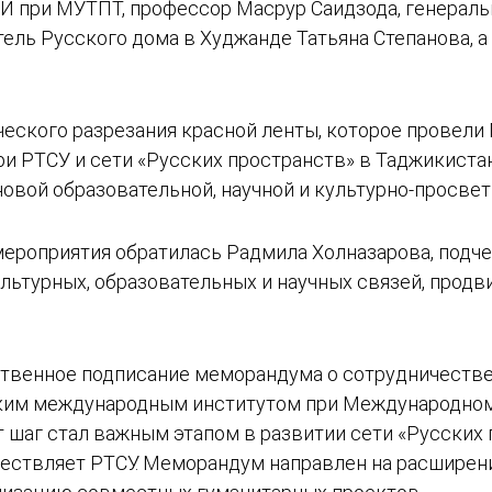
МИ при МУТПТ, профессор Масрур Саидзода, генерал
ель Русского дома в Худжанде Татьяна Степанова, а
.
еского разрезания красной ленты, которое провели
ри РТСУ и сети «Русских пространств» в Таджикиста
овой образовательной, научной и культурно-просве
ероприятия обратилась Радмила Холназарова, подч
ультурных, образовательных и научных связей, прод
ственное подписание меморандума о сотрудничест
ким международным институтом при Международном
 шаг стал важным этапом в развитии сети «Русских 
ствляет РТСУ. Меморандум направлен на расширение