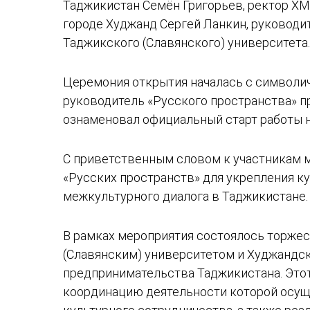
Таджикистан Семён Григорьев, ректор Х
городе Худжанд Сергей Ланкин, руководит
Таджикского (Славянского) университета
Церемония открытия началась с символич
руководитель «Русского пространства» п
ознаменовал официальный старт работы н
С приветственным словом к участникам м
«Русских пространств» для укрепления к
межкультурного диалога в Таджикистане.
В рамках мероприятия состоялось торже
(Славянским) университетом и Худжандс
предпринимательства Таджикистана. Этот
координацию деятельности которой осуще