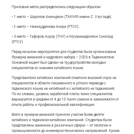
Призовые места распределились следующим образом:
• 1 место – Шаропов Аминджон (ТМУИЯ имени С. Улугзаде);
• 2 место – Нажмуддинова Анора (РТСУ);
• 3 место – Гафоров Ахрор (ТНУ) и Мухаммадсолехи Синозод
(РТСУ).
Перед началом мероприятия для студентов была организована
Ярмарка вакансий и кадрового набора – 2026 в Таджикистане.
Основной акцент был сделан на трудоустройстве молодых
специалистов со знанием китайского языка.
Представители китайских компаний отметили высокий спрос на
специалистов в области письменного и устного перевода с
таджикского языка на китайский и с китайского на таджикский.
По их словам, уровень заработной платы таких специалистов
варьируется в среднем от 4 до 15 тысяч сомони в зависимости от
опыта работы и профессиональной квалификации.
Всего в ярмарке вакансий приняли участие более десяти
китайских и таджикско-китайских компаний. Студентам были
представлены вакансии в различных сферах – от геологии и
промышленности до инженерно-технических направлений. Кроме