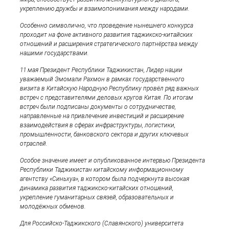
укреплению дружбы и взаимопонимания между народами.
Особенно символично, что проведение нынешнего конкурса
проходит на фоне активного развития таджикско-китайских
отношений и расширения стратегического партнёрства между
нашими государствами.
11 мая Президент Республики Таджикистан, Лидер нации
уважаемый Эмомали Рахмон в рамках государственного
визита в Китайскую Народную Республику провёл ряд важных
встреч с представителями деловых кругов Китая. По итогам
встреч были подписаны документы о сотрудничестве,
направленные на привлечение инвестиций и расширение
взаимодействия в сферах инфраструктуры, логистики,
промышленности, банковского сектора и других ключевых
отраслей.
Особое значение имеет и опубликованное интервью Президента
Республики Таджикистан китайскому информационному
агентству «Синьхуа», в котором была подчеркнута высокая
динамика развития таджикско-китайских отношений,
укрепление гуманитарных связей, образовательных и
молодёжных обменов.
Для Российско-Таджикского (Славянского) университета