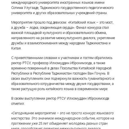
международного университета иностранных языков имени
Сотима Улугзаде, Таджикского государственного педагогического
университета и других образовательных учреждений страны.
Мероприятие прошло под девизом: «Китайский язык – это мост,
а дружба – лодка, соединяющая сердца». Финал конкурса стал
важной площадкой культурного и образовательного обмена,
направленного на развитие межкультурного диалога, укрепление
дружбы и взаимопонимания между народами Таджикистана и
Китая.
С приветственными словами к участникам и гостям обратились
ректор РТСУ, профессор Илхомуддин Иброхимзода, а также
временно поверенный в делах Посольства Китайской Народной
Республики в Республике Таджикистан господин Ван Гочунь. В
своих выступлениях они подчеркнули важность гуманитарного и
образовательного сотрудничества между двумя государствами, а
также растущую роль китайского языка в современном мире.
В своём выступлении ректор РТСУ Илхомуддин Иброхимзода
отметил:
«Сегодняшнее мероприятие – это не просто конкурс языкового
мастерства. Это значимое международное событие, которое на
протяжении уже 25 лет объединяет молодёжь разных стран
мира, способствует развитию межкультурного диалога,