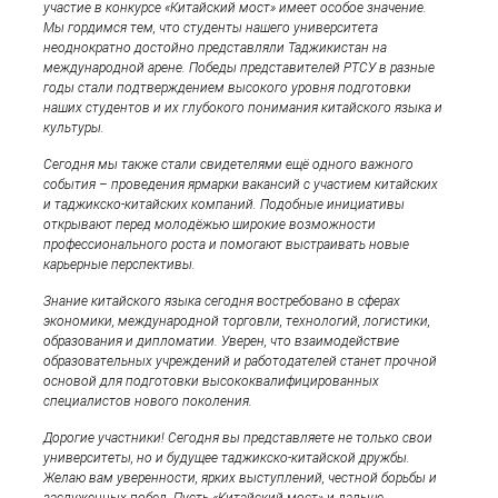
участие в конкурсе «Китайский мост» имеет особое значение.
Мы гордимся тем, что студенты нашего университета
неоднократно достойно представляли Таджикистан на
международной арене. Победы представителей РТСУ в разные
годы стали подтверждением высокого уровня подготовки
наших студентов и их глубокого понимания китайского языка и
культуры.
Сегодня мы также стали свидетелями ещё одного важного
события – проведения ярмарки вакансий с участием китайских
и таджикско-китайских компаний. Подобные инициативы
открывают перед молодёжью широкие возможности
профессионального роста и помогают выстраивать новые
карьерные перспективы.
Знание китайского языка сегодня востребовано в сферах
экономики, международной торговли, технологий, логистики,
образования и дипломатии. Уверен, что взаимодействие
образовательных учреждений и работодателей станет прочной
основой для подготовки высококвалифицированных
специалистов нового поколения.
Дорогие участники! Сегодня вы представляете не только свои
университеты, но и будущее таджикско-китайской дружбы.
Желаю вам уверенности, ярких выступлений, честной борьбы и
заслуженных побед. Пусть «Китайский мост» и дальше