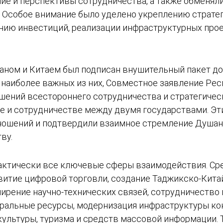
ние и перспективы сотрудничества, а также обменя
 Особое внимание было уделено укреплению стратег
ению инвестиций, реализации инфраструктурных про
ном и Китаем был подписан внушительный пакет до
 наиболее важных из них, Совместное заявление Ре
шений всестороннего сотрудничества и стратегическ
е и сотрудничестве между двумя государствами. Эт
ношений и подтвердили взаимное стремление Душанб
ву.
ктически все ключевые сферы взаимодействия. Ср
итие цифровой торговли, создание Таджикско-Китай
ширение научно-технических связей, сотрудничеств
ральные ресурсы, модернизация инфраструктуры кон
 культуры, туризма и средств массовой информации.