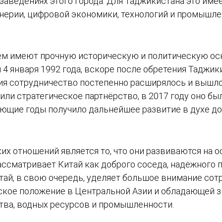
аведениях этого города. Для Таджикистана это имее
нерии, цифровой экономики, технологий и промышле
м имеют прочную историческую и политическую ос
4 января 1992 года, вскоре после обретения Таджи
я сотрудничество постепенно расширялось и вышло
вили стратегическое партнёрство, в 2017 году оно 
дующие годы получило дальнейшее развитие в духе д
х отношений является то, что они развиваются на о
ссматривает Китай как доброго соседа, надёжного п
тай, в свою очередь, уделяет большое внимание сот
ское положение в Центральной Азии и обладающей 
ства, водных ресурсов и промышленности.