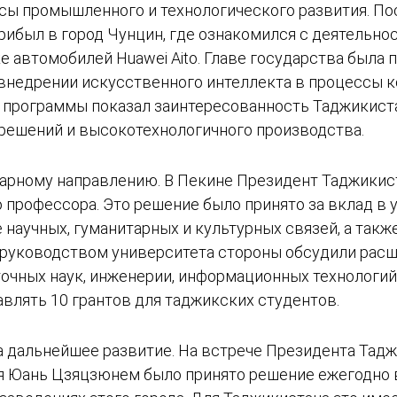
осы промышленного и технологического развития. По
рибыл в город Чунцин, где ознакомился с деятельн
е автомобилей Huawei Aito. Главе государства была
недрении искусственного интеллекта в процессы к
программы показал заинтересованность Таджикиста
ешений и высокотехнологичного производства.
арному направлению. В Пекине Президент Таджикис
о профессора. Это решение было принято за вклад в
 научных, гуманитарных и культурных связей, а так
 с руководством университета стороны обсудили ра
 точных наук, инженерии, информационных технологий
влять 10 грантов для таджикских студентов.
а дальнейшее развитие. На встрече Президента Тад
я Юань Цзяцзюнем было принято решение ежегодно 