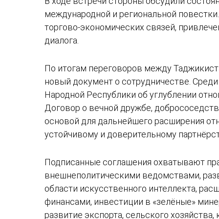
В ходе встречи стороны обсудили состоя
международной и региональной повестки.
торгово-экономических связей, привлеч
диалога.
По итогам переговоров между Таджикиста
новый документ о сотрудничестве. Среди
Народной Республики об углублении отно
Договор о вечной дружбе, добрососедств
основой для дальнейшего расширения от
устойчивому и доверительному партнёрст
Подписанные соглашения охватывают пра
внешнеполитическими ведомствами, разв
области искусственного интеллекта, рас
финансами, инвестиции в «зелёные» мине
развитие экспорта, сельского хозяйства,