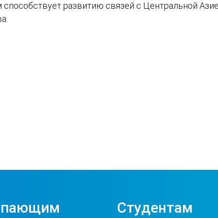
м способствует развитию связей с Центральной Ази
а.
упающим
Студентам