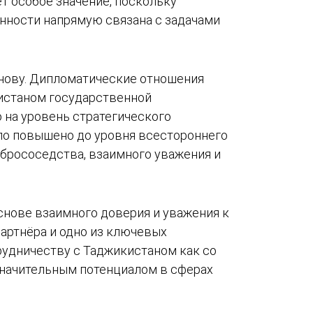
т особое значение, поскольку
нности напрямую связана с задачами
нову. Дипломатические отношения
кистаном государственной
 на уровень стратегического
было повышено до уровня всестороннего
обрососедства, взаимного уважения и
снове взаимного доверия и уважения к
артнёра и одно из ключевых
рудничеству с Таджикистаном как со
значительным потенциалом в сферах