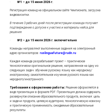
·
№1 – до 15 июня 2026 г.
Регистрация команд на официальном сайте Чемпионата, загрузка
видеовизитки.
В течение 3 рабочих дней после регистрации команда получает
подтверждение о допуске к участию и материалы кейса для
решения.
·
№2 – до 15 июля 2026 г. включительно
Команды направляют выполненные задания на электронный
адрес организаторов:
ruslinguafuture@rudn.ru
Каждая команда разрабатывает проект – практическое
технологически оригинальное решение, направленное на одну из
следующих задач: обучение русскому языку как неродному/
иностранному; самостоятельное изучение русского языка как
неродного/иностранного.
Требования к оформлению работы:
Решение оформляется в
виде презентации в формате PDF. Презентация должна содержать
развёрнутое описание образовательного продукта, включая: цель
и задачи продукта; целевую аудиторию; технологическую новизну
и практическую применимость; ожидаемые образовательные
результаты.