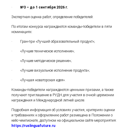
·
№3 – до 1 сентября 2026 г.
Экспертная оценка работ, определение победителей.
По итогам конкурса награждаются команды-победители в пяти
номинациях:
· Гран-при «Лучший образовательный продукт»;
· «Лучшее техническое исполнение»;
· «Лучшее методическое решение»;
· «Лучшее визуальное исполнение продукта»;
· «Лучшая новаторская идея».
Команды-победители награждаются ценными призами, а также
получают приглашение в РУДН для участия в очной церемонии
награждения и Международной летней школе.
Подробная информация об условиях участия, критериях оценки
и требованиях к оформлению работ размещена в Положении о
кейс-чемпионате, доступном на официальном сайте мероприятия:
https://ruslinguafuture.ru