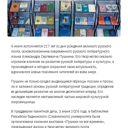
6 июня исполняется 227 лет со дня рождения великого русского
поэта, основоположника современного русского литературного
языка Александра Сергеевича Пушкина. Его творчество оказало
огромное влияние на развитие русской литературы и культуры, а
произведения и сегодня сохраняют свою актуальность,
вдохновляя новые поколения читателей во всём мире.
Пушкин не только создал выдающиеся образцы поэзии и прозы,
но и заложил основы русской литературной традиции, определив
её дальнейшее развитие на многие десятилетия вперёд. Его
наследие является неотъемлемой частью мировой культурной
сокровищницы.
В преддверии памятной даты, 3 июня 2026 года, в библиотеке
Российско-Таджикского (Славянского) университета была
организована книжная выставка «Пушкин на все времена»,
посвящённая жизни и творчеству великого поэта.