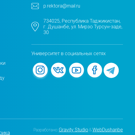
p.rektora@mail.ru
734025, Республика Таджикистан,
г. Душанбе, ул. Мирзо Турсун-заде,
30
Университет в социальных сетях
жки
ду
Gravity Studio
WebDushanbe
Разработано:
&