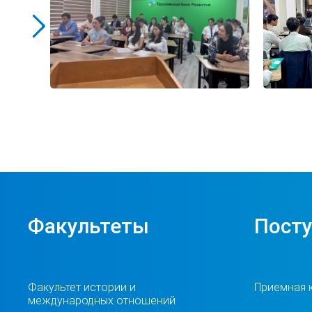
Факультеты
Пост
Факультет истории и
Приемная 
международных отношений