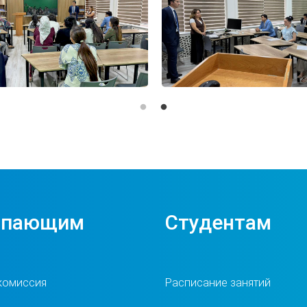
упающим
Студентам
комиссия
Расписание занятий