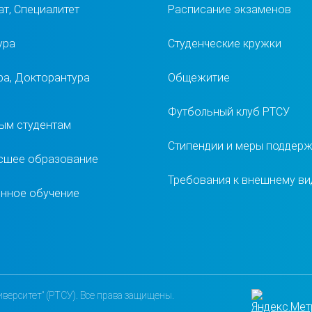
т, Специалитет
Расписание экзаменов
ура
Студенческие кружки
ра, Докторантура
Общежитие
Футбольный клуб РТСУ
ым студентам
Стипендии и меры поддер
сшее образование
Требования к внешнему ви
нное обучение
верситет" (РТСУ). Все права защищены.