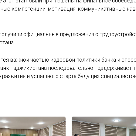
 этот этап, были приглашены на финальное собесед
ьные компетенции, мотивация, коммуникативные нав
 получили официальные предложения о трудоустройс
тана.
тся важной частью кадровой политики банка и спос
банк Таджикистана последовательно поддерживает т
 развития и успешного старта будущих специалистов