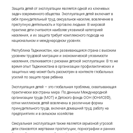
Защита детей от эксплуатации является одной из ключевых
задач современного общества. Эксплуатация детей включает в
себя принудительный труд, сексуальное насилие, вовлечение в
преступную деятельность и торговлю людьми. В мировой
практике дети считаются наиболее уязвимой категорией
населения, и их защита требует комплексного подхода на
национальном и международном уровнях.
Республика Таджикистан, как развивающаяся страна с высоким
уровнем трудовой миграции и экономической уязвимости
населения, сталкивается с рисками детской эксплуатации. В то же
время опыт Таджикистана в организации профилактических и
защитных мер может быть рассмотрен в контексте глобальных
усилий по защите прав ребёнка.
Эксплуатация детей — это глобальная проблема, охватывающая
практически все страны мира. По данным Международной
организации труда (МОТ) и Детского фонда ООН (ЮНИСЕФ),
сотни миллионов детей вовлечены в различные формы
принудительного труда, включая домашний труд, работу на
предприятиях и в сельском хозяйстве.
Сексуальная эксплуатация также является серьёзной угрозой:
дети становятся жертвами проституции, порнографии и ранних