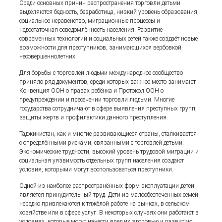
Среди основных причин распространения торговли детьми
выделяются бедность, безработица, низкий уровень образования,
социальное неравенство, миграционные процессы и
недостаточная осведомлённость населения. Развитие
современных технологий и социальных сетей также создаёт новые
возможности для преступников, занимающихся вербовкой
несовершеннолетних.
Для борьбы с торговлей людьми международное сообщество
приняло ряд документов, среди которых важное место занимают
Конвенция ООН о правах ребёнка и Протокол ООН о
предупреждении и пресечении торговли людьми. Многие
государства сотрудничают в сфере выявления преступных групп,
защиты жертв и профилактики данного преступления.
Таджикистан, как и многие развивающиеся страны, сталкивается
с определёнными рисками, связанными с торговлей детьми.
Экономические трудности, высокий уровень трудовой миграции и
социальная уязвимость отдельных групп населения создают
условия, которыми могут воспользоваться преступники.
Одной из наиболее распространённых форм эксплуатации детей
является принудительный труд. Дети из малообеспеченных семей
нередко привлекаются к тяжёлой работе на рынках, в сельском
хозяйстве или в сфере услуг. В некоторых случаях они работают в
условиях, которые могут нанести вред их здоровью и развитию.