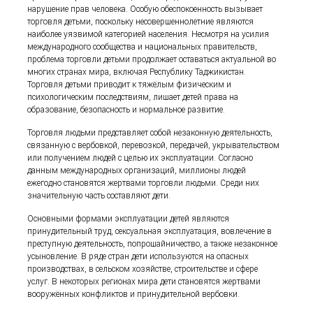
нарушение прав человека. Особую обеспокоенность вызывает
торговля детьми, поскольку несовершеннолетние являются
наиболее уязвимой категорией населения. Несмотря на усилия
международного сообщества и национальных правительств,
проблема торговли детьми продолжает оставаться актуальной во
многих странах мира, включая Республику Таджикистан.
Торговля детьми приводит к тяжёлым физическим и
психологическим последствиям, лишает детей права на
образование, безопасность и нормальное развитие.
Торговля людьми представляет собой незаконную деятельность,
связанную с вербовкой, перевозкой, передачей, укрывательством
или получением людей с целью их эксплуатации. Согласно
данным международных организаций, миллионы людей
ежегодно становятся жертвами торговли людьми. Среди них
значительную часть составляют дети.
Основными формами эксплуатации детей являются
принудительный труд, сексуальная эксплуатация, вовлечение в
преступную деятельность, попрошайничество, а также незаконное
усыновление. В ряде стран дети используются на опасных
производствах, в сельском хозяйстве, строительстве и сфере
услуг. В некоторых регионах мира дети становятся жертвами
вооружённых конфликтов и принудительной вербовки.