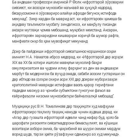
Ба андешаи профессори амрикоӣ Р. Фолк «ифротгароӣ зӯроварии
сиёсиест, ки асосҳои муносиби маънавӣ ва ҳуқуқӣ надорад,
бесарусомони ё зӯровариро алайҳи афроди бегуноҳ истифода
мекунад”. Зикр кардан ба маврид аст, ки ифротгароён ҳамеша ба
ақидаву таълимоти мусбату зиндагисоз, ки мақбулу писанди
аксари мутлақи ҷомеа мебошанд, муқобил меистанд. Аксаран,
ифротгароён зархаридони кишварҳои хориҷӣ ба шумор рафта,
манфиати онҳо бо ҳам мувофиқат мекунанд.
Доир ба пайдоиши ифротгароӣ сиёсатшинос-коршиноси соҳаи
амният Н.А. Наматов иброз медорад, ки «Ифротгароӣ дар асрҳои
XIX ва XX ба хотири ишғоли мавқеъи мухолиф баҳри
секуляризатсия ва ҷудоии илму фарҳанг аз дин ва андешаҳои
марбут ба модернизм ба вуҷуд омада, сабаби асосии густариши он
дар ибтидо ва солҳои охири асри XXI дар доираи муборизаҳои
кратополитикӣ мавриди истифодаи васеъ қарор гирифтани
падидаи мазкур аз ҷониби субъектони гуногуни фаъол ва
ғайрифаъоли низоми муносибатҳои байналхалқӣ мебошад”.
Муҳақиқи рус В.Н. Томалинcев дар таҳқиқоти худ мафҳуми
ифротгароиро таҳлилу таҳқиқ намуда чунин аyдеша дорад, ки
«Агар дар гузашта ифротгароӣ идеали чанд нафар буд, ҳоло ба
шарофати ризоияти сиёсатмадорони бемасъулият, ва кӯшиши
воситаҳои ахбори омма, ба ҷаҳонбинӣ ва шуури оммаи мардум
ворид шуда, тарзи ҳаёти рӯзафзуни одамонро аз худ мекунад».