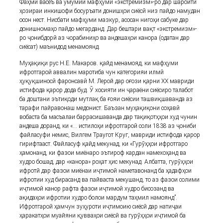
Фаҳми васеъ ва умумии мафҳуми «экстремизм»-ро дар шароити
ҳозираи инкишофи босуръати донишҳои сиёсӣ низ пайдо намудан
осон нест. Нисбати мафҳуми мазкур, асосан нигоҳи сабуке дар
донишномаҳо пайдо мегарданд. Дар бештари вақт «экстремизм»-
ро ҷонибдорӣ аз чорабиниҳо ва андешаҳои канора (одатан дар
сиёсат) маънидод менамоянд.
Муҳақиқи рус Н.Е. Макаров. қайд менамояд, ки мафҳуми
ифротгароӣ аввалин маротиба чун категорияи илмӣ
ҳуқуқшиносӣ фаронсавӣ М. Лерой дар оғози қарни ХХ мавриди
истифода қарор дода буд. Ӯ хосияти ин ҷараёни сиёсиро талабот
ба доштани эътиқоди мутлақ ба ғояи сиёсии ташвиқшаванда аз
тарафи пайравонаш медонист. Баъзан муҳақиқони соҳавӣ
вобаста ба масъалаи баррасишаванда дар тақиқотҳҳои худ чунин
андеша доранд, ки «... истилоҳи ифротгароӣ соли 1838 аз ҷониби
файласуфи немис, Вилгем Траугот Круг, мавриди истифода қарор
гирифтааст. Файласуф қайд мекунад, ки «Гурӯҳҳои ифротгаро
ҳамонанд, ки фазои миёнаро эътироф кардан намехоҳанд ва
худро бошад, дар «канора» роҳат ҳис мекунад. Албатта, гурӯҳҳои
ифротӣ дар фазои миёнаи иҷтимоӣ наметавонанд ба ҳадафҳои
ифротии худ бирасанд ва пайваста мекушанд, то аз фазои солими
иҷтимоӣ канор рафта фазои иҷтимоӣ худро бисозанд ва
ақидаҳои ифротии худро болои мардум таҳмил намоянд”.
Ифротгароӣ ҳамчун зуҳуроти иҷтимоию сиёсӣ дар натиҷаи
ҳаракатҳои муайяни қувваҳои сиёсӣ ва гурӯҳҳои иҷтимоӣ ба