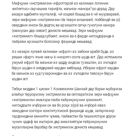
Мафҳуми «экстремизм» ифротгароӣ аз калимаи лотинии
«extremus» сарчашма гирифта, маънои «канора”-ро дорад. Дар
аксари адабиёти мухталиф, чӣ соҳавӣ бошад ва ё чӣ муҳоваравӣ,
зери мафҳуми «экстремизм» ба таври анъанавӣ, пойбандӣ ва рӯ
овардани инсон ба дидгоҳ ва арзишоти сатҳи гуногуни канора
(махсусан дар сиёсат) дониста мешавад. Зери мафҳуми
«экстремист» бошад субъект, инсон ва ё фарди нигоҳдоранда ё
пайрави арзишоти болозикр фаҳмида мешавад.
Аз назари луғавӣ калимаи «ифрот» аз забони арабӣ буда, аз
решаи «фарт» яъне «авҷ» ё «ниҳоят» сохта шуда аст. Дар истеъмоли
умумӣ ифрот ба маънои аз ҳадду андоза гузаштан, аз эътидол
берун шудан ё зиёдаравӣ кардан мебошад. Ибораи ифрот кардан
ба маънои аз худ гузаронидан ва аз эътидоли тавозун берун
шудан аст.
Тибқи моддаи 1 қисми 1 Конвенсияи Шанхай дар бораи мубориза
алайҳи терроризму экстремизм ва сеппаратизм зери мафҳуми
«экстремизм» амалҳои ғасби ғайриқонунии ҳокимият,
нигоҳдошти иҷбории он ва бо роҳи зӯрӣ ва иҷборӣ иваз
намудани сохтори конститутсионӣ фаҳмида шуда, хатарпазир
гардонидани амнияти ҷомеа, пайвастан ба ташкилотҳои дорои
чунин ҳадаф ва иштирок дар амаллиётҳои ғайриқонунии
мусаллаҳона баробар ба экстремизм дониста мешавад.