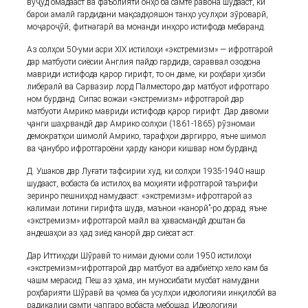
вуҷуд омадааст ва фаъолияти онҳо ба самте равона шудааст, ки
барои амалӣ гардидани мақсадҳояшон танҳо усулҳои зӯроварӣ,
моҷароҷӯӣ, фитнагарӣ ва монанди инҳоро истифода мебаранд.
Аз солҳои 50-уми асри XIX истилоҳи «экстремизм» — ифротгароӣ
дар матбуоти сиёсии Англия пайдо гардида, сараввал озодона
мавриди истифода қарор гирифт, то он даме, ки роҳбари ҳизби
либералӣ ва Сарвазир лорд Палместоро дар матбуот ифротгаро
ном бурданд. Сипас вожаи «экстремизм» ифротгароӣ дар
матбуоти Амрико мавриди истифода қарор гирифт. Дар давоми
ҷанги шаҳрвандӣ дар Амрико солҳои (1861-1865) рӯзномаи
демократҳои шимолӣ Амрико, тарафҳои даргирро, яъне шимол
ва ҷанубро ифротгароёни ҳарду канори кишвар ном бурданд.
Д. Ушаков дар Луғати тафсирии худ, ки солҳои 1935-1940 нашр
шудааст, вобаста ба истилоҳ ва моҳияти ифротгароӣ таърифи
зеринро пешниҳод намудааст: «экстремизм» ифротгароӣ аз
калимаи лотини гирифта шуда, маънои «канорӣ”-ро дорад, яъне
«экстремизм» ифротгароӣ майл ва ҳавасмандӣ доштан ба
андешаҳои аз ҳад зиёд канорӣ дар сиёсат аст.
Дар Иттиҳоди Шӯравӣ то нимаи дуюми соли 1950 истилоҳи
«экстремизм»-ифротгароӣ дар матбуот ва адабиётҳо хело кам ба
чашм мерасид. Пеш аз ҳама, ин муносибати мусбат намудани
роҳбарияти Шӯравӣ ва ҷомеа ба усулҳои идеологияи инқилобӣ ва
радикалии самти чапгаро вобаста мебошад. Идеологияи