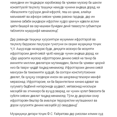
намудани ин таҳдидҳои харобиовар ба ҷомеаи муосир ба шакли
консептуалӣ таҳлилу таҳқиқи намуда чунини андеша дорад, ки
«Фаъолияти гурӯҳҳои динӣ-ифротӣ, пеш аз ҳама, алайҳи
маънавиёт ва афкори сиёсии ҷомеа равона гардида, дар ин
замина сабаби ақидаҳои ифротии худро ҳамчун идеали аслии
ҳаёти башарӣ ва сарчашмаи бунёдии динӣ тавассути субъектҳои
таблиғоти муаррифӣ менамоянд”.
Дар раванди таҳқиқи хусусиятҳои муҳимми ифротгароӣ ва
таҳлилу баррасии паҳлуҳои гуногуни он саҳми муҳақиқи тоҷик
Ҷ.Х. Ашурзода назаррас буда, диққати асосиро ба моҳияти
ифротгароии динӣ-сиёсӣ ҷалб намуда чунин андеша дорад, ки
«Дар шароити муосир ифротгароии динию сиёсӣ на танҳо ба
амнияти миллии давлатҳои мутамаддин, балки ба ҷомеаи ҷаҳонӣ
низ ба таври ҷиддӣ таҳдид менамояд. Ифротгароии динию сиёсӣ
махсусан ба тамомияти ҳудудӣ, ба сохтори конститутсионии
давлат, ба ҳуқуқу озодиҳои инсон ва шаҳрванд таъсири манфӣ
мерасонад. Ифротгароие, ки ба барангехтани кинаю адоват ва
хусумату бадбинӣ нигаронида шудааст, метавонад низоъҳои
мазҳабӣ ва этникиро ба вуҷуд оварад, ки чунин ҳолат бевосита ба
суботи сиёсии давлат таҳдид менамояд. Тӯли ду даҳсолаи охир
ифротгароён бештар ба амалҳои террористии муташаккил ва
дорои хусусияти динию мазҳабӣ рӯ овардаанд”.
Муҳаққиқи дигари тоҷик Ф.С. Ғайратова дар рисолаи илмии худ