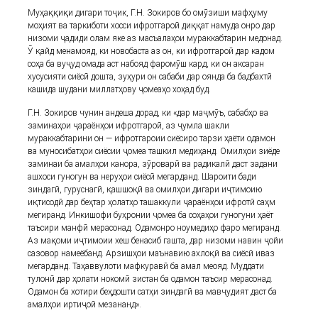
Муҳаққиқи дигари тоҷик, Г.Н. Зокиров бо омӯзиши мафҳуму
моҳият ва таркиботи хосси ифротгароӣ диққат намуда онро дар
низоми ҷадиди олам яке аз масъалаҳои мураккабтарин медонад.
Ӯ қайд менамояд, ки новобаста аз он, ки ифротгароӣ дар кадом
соҳа ба вуҷуд омада аст набояд фаромӯш кард, ки он аксаран
хусусияти сиёсӣ дошта, зуҳури он сабаби дар оянда ба бадбахтӣ
кашида шудани миллатҳову ҷомеаҳо хоҳад буд.
Г.Н. Зокиров чунин андеша дорад, ки «дар маҷмӯъ, сабабҳо ва
заминаҳои ҷараёнҳои ифротгароӣ, аз ҷумла шакли
мураккабтарини он — ифротгароии сиёсиро тарзи ҳаёти одамон
ва муносибатҳои сиёсии ҷомеа ташкил медиҳанд. Омилҳои зиёде
заминаи ба амалҳои канора, зӯроварӣ ва радикалӣ даст задани
ашхоси гуногун ва неруҳои сиёсӣ мегарданд. Шароити бади
зиндагӣ, гуруснагӣ, қашшоқӣ ва омилҳои дигари иҷтимоию
иқтисодӣ дар беҳтар ҳолатҳо ташаккули ҷараёнҳои ифротӣ саҳм
мегиранд. Инкишофи буҳронии ҷомеа ба соҳаҳои гуногуни ҳаёт
таъсири манфӣ мерасонад. Одамонро ноумедиҳо фаро мегиранд.
Аз мақоми иҷтимоии хеш бенасиб гашта, дар низоми навин ҷойи
сазовор намеёбанд. Арзишҳои маънавию ахлоқӣ ва сиёсӣ иваз
мегарданд. Таҳаввулоти мафкуравӣ ба амал меояд. Муддати
тулонӣ дар ҳолати нокомӣ зистан ба одамон таъсир мерасонад.
Одамон ба хотири беҳдошти сатҳи зиндагӣ ва мавҷудият даст ба
амалҳои иртиҷоӣ мезананд».