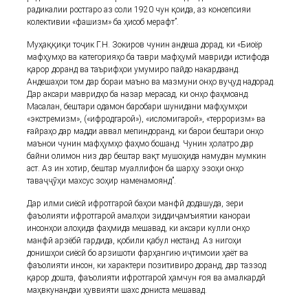
радикалии ростгаро аз соли 1920 чун қоида, аз консепсияи
колективии «фашизм» ба ҳисоб мерафт”.
Муҳаққиқи тоҷик Г.Н. Зокиров чунин андеша дорад, ки «Бисёр
мафҳумҳо ва категорияҳо ба таври мафҳумӣ мавриди истифода
қарор доранд ва таърифҳои умумиро пайдо накардаанд.
Андешаҳои том дар бораи маъно ва мазмуни онҳо вуҷуд надорад.
Дар аксари мавридҳо ба назар мерасад, ки онҳо фаҳмоанд.
Масалан, бештари одамон баробари шунидани мафҳумҳои
«экстремизм», («ифродгароӣ»), «исломигароӣ», «терроризм» ва
ғайраҳо дар мадди аввал мепиндоранд, ки барои бештари онҳо
маънои чунин мафҳумҳо фаҳмо бошанд. Чунин ҳолатро дар
байни олимон низ дар бештар вақт мушоҳида намудан мумкин
аст. Аз ин хотир, бештар муаллифон ба шарҳу эзоҳи онҳо
таваҷҷӯҳи махсус зоҳир наменамоянд”.
Дар илми сиёсӣ ифротгароӣ баҳои манфӣ додашуда, зери
фаъолияти ифротгароӣ амалҳои зиддиҷамъиятии канораи
инсонҳои алоҳида фаҳмида мешавад, ки аксари кулли онҳо
манфӣ арзёбӣ гардида, қобили қабул нестанд. Аз нигоҳи
донишҳои сиёсӣ бо арзишоти фарҳангию иҷтимоии ҳаёт ва
фаъолияти инсон, ки характери позитивиро доранд, дар таззод
қарор дошта, фаъолияти ифротгароӣ ҳамчун ғоя ва амалкардӣ
маҳвкунандаи ҳуввияти шахс дониста мешавад.