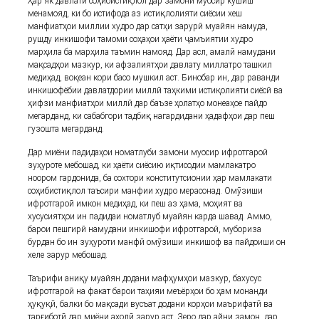
Ҳар як давлати соҳибистиқлол дар замони муосир кӯшиш
менамояд, ки бо истифода аз истиқлолияти сиёсии хеш
манфиатҳои миллии худро дар сатҳи зарурӣ муайян намуда,
рушду инкишофи тамоми соҳаҳои ҳаёти ҷамъиятии худро
марҳила ба марҳила таъмин намояд. Дар асл, амалӣ намудани
мақсадҳои мазкур, ки афзалиятҳои давлату миллатро ташкил
медиҳад, воқеан кори басо мушкил аст. Бинобар ин, дар раванди
инкишофёбии давлатдории миллӣ таҳкими истиқолияти сиёсӣ ва
ҳифзи манфиатҳои миллӣ дар баъзе ҳолатҳо монеаҳое пайдо
мегарданд, ки сабабгори тадбиқ нагардидани ҳадафҳои дар пеш
гузошта мегарданд.
Дар миёни падидаҳои номатлуби замони муосир ифротгароӣ
зуҳуроте мебошад, ки ҳаёти сиёсию иқтисодии мамлакатро
ноором гардонида, ба сохтори конститутсионии ҳар мамлакати
соҳибистиқлол таъсири манфии худро мерасонад. Омӯзиши
ифротгароӣ имкон медиҳад, ки пеш аз ҳама, моҳият ва
хусусиятҳои ин падидаи номатлуб муайян карда шавад. Аммо,
барои пешгирӣ намудани инкишофи ифротгароӣ, мубориза
бурдан бо ин зуҳуроти манфӣ омӯзиши инкишоф ва пайдоиши он
хеле зарур мебошад.
Таърифи аниқу муайян додани мафҳумҳои мазкур, бахусус
ифротгароӣ на факат барои таҳияи меъёрҳои бо ҳам монанди
ҳуқуқӣ, балки бо мақсади вусъат додани корҳои маърифатӣ ва
тарғиботӣ дар миёни аҳолӣ зарур аст. Зеро дар айни замон, дар