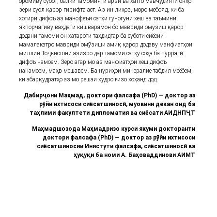
оромиву субот, балки тамомияти арзӣ ва ҳатто мавҷудияти онҳо
зери суол қарор гирифта аст. Аз ин лиҳоз, моро мебояд, ки ба
хотири дифоъ аз манофеъи сатҳи гуногуни хеш ва таъмини
якпорчагиву ваҳдати кишварамон бо мавриди омӯзиш қарор
додани тамоми он хатароти таҳдидгар ба суботи сиёсии
мамалакатро мавриди омӯзиши амиқ қарор додаву манфиатҳои
миллии Тоҷкистони азизро дар тамоми сатҳу соҳа ба пуррагӣ
дифоъ намоем. Зеро агар мо аз манфиатҳои хеш дифоъ
нанамоем, маҳв мешавем. Ба нуриҳои минералие табдил меёбем,
ки абарқудратҳо аз мо решаи худро ғизо хоҳанд дод.
Дабирҷони Маҳмад, доктори фалсафа (PhD) — доктор аз
рӯйи ихтисоси сиёсатшиносӣ, муовини декан оид ба
таҳлими факултети дипломатия ва сиёсати АИДНПҶТ
Маҳмадшозода Маҳмадризо курси якуми докторанти
доктори фалсафа (PhD) — доктор аз рӯйи ихтисоси
сиёсатшиносии Инистути фалсафа, сиёсатшиносӣ ва
ҳуқуқи ба номи А. Баҳоваддинови АИМТ