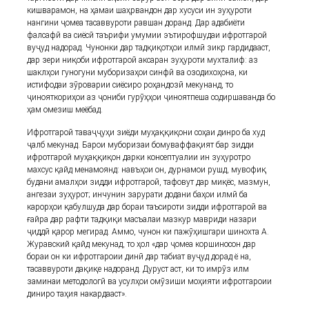
кишварамон, на ҳамаи шаҳрвандон дар хусуси ин зуҳуроти
нангини ҷомеа тасаввуроти равшан доранд. Дар адабиёти
фалсафӣ ва сиёсӣ таърифи умумии эътирофшудаи ифротгароӣ
вуҷуд надорад. Чунонки дар тадқиқотҳои илмӣ зикр гардидааст,
дар зери ниқоби ифротгароӣ аксаран зуҳуроти мухталиф: аз
шаклҳои гуногуни муборизаҳои синфӣ ва озодихоҳона, ки
истифодаи зӯроварии сиёсиро роҳандозӣ мекунанд, то
ҷинояткориҳои аз ҷониби гурӯҳҳои ҷиноятпеша содиршаванда бо
ҳам омезиш меёбад.
Ифротгароӣ таваҷҷуҳи зиёди муҳаққиқони соҳаи динро ба худ
ҷалб мекунад. Барои муборизаи бомуваффақият бар зидди
ифротгароӣ муҳаққиқон дарки консептуалии ин зуҳуротро
махсус қайд менамоянд: навъҳои он, дурнамои рушд, мувофиқ
будани амалҳои зидди ифротгароӣ, тафовут дар миқёс, мазмун,
ангезаи зуҳурот; инчунин зарурати додани баҳои илмӣ ба
карорҳои қабулшуда дар бораи таъсироти зидди ифротгароӣ ва
ғайра дар рафти тадқиқи масъалаи мазкур мавриди назари
ҷиддӣ қарор мегирад. Аммо, чунон ки пажӯҳишгари шинохта А.
Журавский қайд мекунад, то ҳол «дар ҷомеа коршиносон дар
бораи он ки ифротгароии динӣ дар табиат вуҷуд дорад ё на,
тасаввуроти дақиқе надоранд. Дуруст аст, ки то имрӯз илм
заминаи методологӣ ва усулҳои омӯзиши моҳияти ифротгароии
диниро таҳия накардааст».