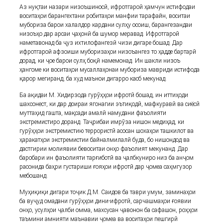
Аз нуқтаи назари низоъшиносӣ, ифротгароӣ ҳамчун истифодаи
воситаҳои барангехтани робитаҳои манфии тарафайн, воситаи
мубориза барои халалдор кардани сулҳу осоиш, барангезандаи
низоъҳо дар арсаи ҷаҳонӣ ба шумор меравад. Ифротгароӣ
наметавонад ба ҷуз ихтилофангезӣ чизи дигаре бошад. Дар
ифротгароӣ афзоиши муборизаҳои низоъангез то ҳадде бартарӣ
дорад, ки ҷое барои сулҳ боқӣ намемонад. Ин шакли низоъ
ҳангоме ки воситаҳои мусаллаҳонаи мубориза мавриди истифода
қарор мегиранд, ба худ маънои дигарро касб мекунад.
Ба ақидаи М. Хидирзода гурӯҳҳои ифротӣ бошад, ин иттиҳоди
шахсонест, ки дар доираи ягонагии эътиқодӣ, мафкуравӣ ва сиёсӣ
муттаҳид гашта, мақсади амалӣ намудани фаъолияти
экстремистиро доранд. Таҷрибаи имрӯза нишон медиҳад, ки
гурӯҳҳои экстремистию террористӣ асосан шохаҳои ташкилот ва
ҳаракатҳои экстремистии байналмилалӣ буда, бо нишондод ва
дастгирии молиявии бевоситаи онҳо фаъолият мекунанд. Дар
баробари ин фаъолияти тарғиботӣ ва ҷалбкуниро низ ба анҷом
расонида баҳри густариши ғояҳои ифротӣ дар ҷомеа саҳмгузор
мебошанд.
Муҳиқиқи дигари тоҷик Д.М. Саидов ба таври умум, заминаҳои
ба вуҷуд омадани гурӯҳҳои дини-ифротӣ, сарчашмаҳои ғоявии
онҳо, усулҳои ҷалби омма, махсусан ҷавонон ба сафашон, роҳҳои
таъмини амнияти маънавии ҷомеа ва воситаҳои пешгирӣ