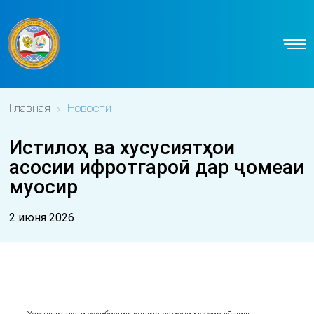
Главная
Новости
Истилоҳ ва хусусиятҳои
асосии ифротгароӣ дар ҷомеаи
муосир
2 июня 2026