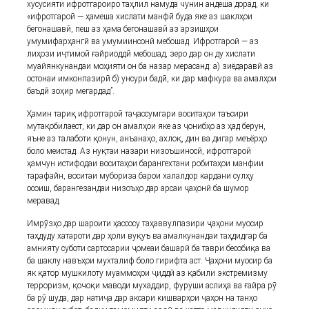
хусусияти ифротгароиро таҳлил намуда чунин андеша дорад, ки
«ифротгароӣ — ҳамеша хислати манфӣ буда яке аз шаклҳои
бегонашавӣ, пеш аз ҳама бегонашавӣ аз арзишҳои
умумифарҳангӣ ва умумиинсонӣ мебошад. Ифротгароӣ — аз
лиҳози иҷтимоӣ ғайриоддӣ мебошад, зеро дар он ду хислати
муайянкунандаи моҳияти он ба назар мерасанд: а) зиёдаравӣ аз
остонаи имконпазирӣ б) унсури бадӣ, ки дар мафкура ва амалҳои
баъдӣ зоҳир мегардад”.
Ҳамин тариқ ифротгароӣ таҷассумгари воситаҳои таъсири
мутақобилаест, ки дар он амалҳои яке аз ҷонибҳо аз ҳад берун,
яъне аз талаботи қонун, анъанаҳо, ахлоқ, дин ва дигар меъёрҳо
боло меистад. Аз нуқтаи назари низоъшиносӣ, ифротгароӣ
ҳамчун истифодаи воситаҳои барангехтани робитаҳои манфии
тарафайн, воситаи мубориза барои халалдор кардани сулҳу
осоиш, барангезандаи низоъҳо дар арсаи ҷаҳонӣ ба шумор
меравад.
Имрӯзҳо дар шароити ҳассосу таҳаввулпазири ҷаҳони муосир
таҳдуду хатароти дар ҳоли вуқуъ ва амалкунандаи таҳдидгар ба
амнияту суботи сартосарии ҷомеаи башарӣ ба таври бесобиқа ва
ба шаклу навъҳои мухталиф боло гирифта аст. Ҷаҳони муосир ба
як қатор мушкилоту муаммоҳои ҷиддӣ аз қабили экстремизму
терроризм, қочоқи маводи мухаддир, фуруши аслиҳа ва ғайра рӯ
ба рӯ шуда, дар натиҷа дар аксари кишварҳои ҷаҳон на танҳо