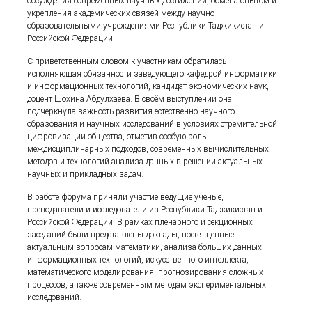
обсуждения современных научных достижений, обмена опытом и
укрепления академических связей между научно-
образовательными учреждениями Республики Таджикистан и
Российской Федерации.
С приветственным словом к участникам обратилась
исполняющая обязанности заведующего кафедрой информатики
и информационных технологий, кандидат экономических наук,
доцент Шохина Абдулхаева. В своём выступлении она
подчеркнула важность развития естественно-научного
образования и научных исследований в условиях стремительной
цифровизации общества, отметив особую роль
междисциплинарных подходов, современных вычислительных
методов и технологий анализа данных в решении актуальных
научных и прикладных задач.
В работе форума приняли участие ведущие учёные,
преподаватели и исследователи из Республики Таджикистан и
Российской Федерации. В рамках пленарного и секционных
заседаний были представлены доклады, посвящённые
актуальным вопросам математики, анализа больших данных,
информационных технологий, искусственного интеллекта,
математического моделирования, прогнозирования сложных
процессов, а также современным методам экспериментальных
исследований.