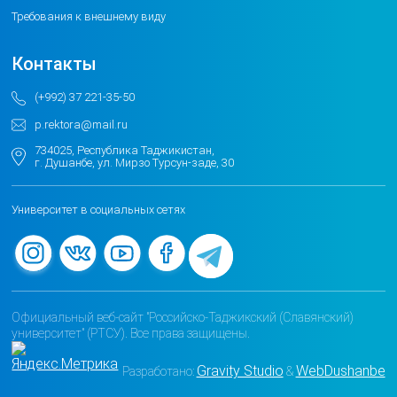
Требования к внешнему виду
Контакты
(+992) 37 221-35-50
p.rektora@mail.ru
734025, Республика Таджикистан,
г. Душанбе, ул. Мирзо Турсун-заде, 30
Университет в социальных сетях
Официальный веб-сайт "Российско-Таджикский (Славянский)
университет" (РТСУ). Все права защищены.
Gravity Studio
WebDushanbe
Разработано:
&