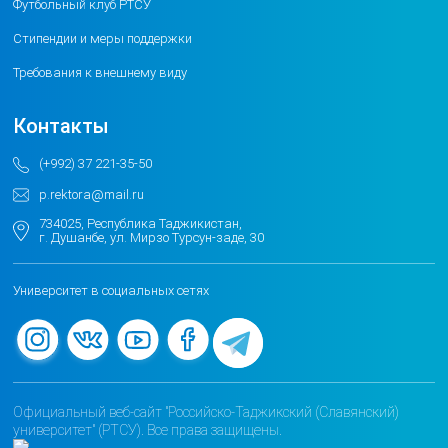
Футбольный клуб РТСУ
Стипендии и меры поддержки
Требования к внешнему виду
Контакты
(+992) 37 221-35-50
p.rektora@mail.ru
734025, Республика Таджикистан,
г. Душанбе, ул. Мирзо Турсун-заде, 30
Университет в социальных сетях
Официальный веб-сайт "Российско-Таджикский (Славянский)
университет" (РТСУ). Все права защищены.