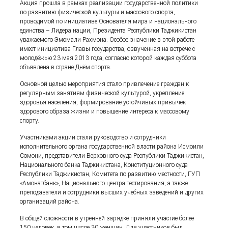
Акция прошла в рамках реализации государственной политики
по развитию физической культуры и массового спорта,
проводимой по инициативе Основателя мира и национального
единства – Лидера нации, Президента Республики Таджикистан
уважаемого Эмомали Рахмона. Особое значение в этой работе
имеет инициатива Главы государства, озвученная на встрече с
молодёжью 23 мая 2013 года, согласно которой каждая суббота
объявлена в стране Днём спорта.
Основной целью мероприятия стало привлечение граждан к
регулярным занятиям физической культурой, укрепление
здоровья населения, формирование устойчивых привычек
здорового образа жизни и повышение интереса к массовому
спорту.
Участниками акции стали руководство и сотрудники
исполнительного органа государственной власти района Исмоили
Сомони, представители Верховного суда Республики Таджикистан,
Национального банка Таджикистана, Конституционного суда
Республики Таджикистан, Комитета по развитию местности, ГУП
«Амонатбанк», Национального центра тестирования, а также
преподаватели и сотрудники высших учебных заведений и других
организаций района.
В общей сложности в утренней зарядке приняли участие более
150 человек, в том числе 30 женщин. Для участников был