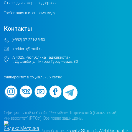
Стипендии и меры поддержки
Требования к внешнему виду
Контакты
(+992) 37 221-35-50
p.rektora@mail.ru
734025, Республика Таджикистан,
г. Душанбе, ул. Мирзо Турсун-заде, 30
Университет в социальных сетях
Официальный веб-сайт "Российско-Таджикский (Славянский)
университет" (РТСУ). Все права защищены.
Gravity Studio
WebDushanbe
Разработано:
&