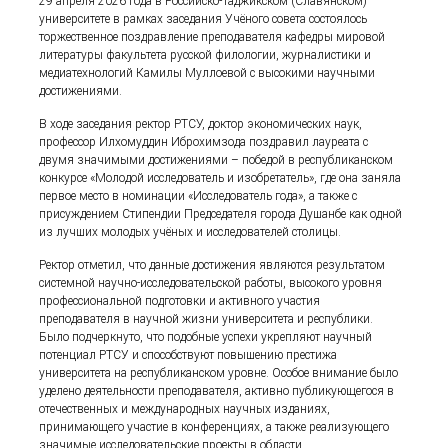
29 апреля 2026 года в Российско-Таджикском (Славянском)
университете в рамках заседания Учёного совета состоялось
торжественное поздравление преподавателя кафедры мировой
литературы факультета русской филологии, журналистики и
медиатехнологий Камилы Муллоевой с высокими научными
достижениями.
В ходе заседания ректор РТСУ, доктор экономических наук,
профессор Илхомуддин Иброхимзода поздравил лауреата с
двумя значимыми достижениями – победой в республиканском
конкурсе «Молодой исследователь и изобретатель», где она заняла
первое место в номинации «Исследователь года», а также с
присуждением Стипендии Председателя города Душанбе как одной
из лучших молодых учёных и исследователей столицы.
Ректор отметил, что данные достижения являются результатом
системной научно-исследовательской работы, высокого уровня
профессиональной подготовки и активного участия
преподавателя в научной жизни университета и республики.
Было подчеркнуто, что подобные успехи укрепляют научный
потенциал РТСУ и способствуют повышению престижа
университета на республиканском уровне. Особое внимание было
уделено деятельности преподавателя, активно публикующегося в
отечественных и международных научных изданиях,
принимающего участие в конференциях, а также реализующего
значимые исследовательские проекты в области