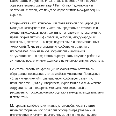
магистранты и студенты РТСУ, а также представители научно-
образовательных организаций Республики Таджикистан и
зарубежных вузов, что придало мероприятию международный
характер.
Студенческая часть конференции стала важной площадкой для
молодых исследователей. Участники представили стендовые и
секционные доклады по актуальным направлениям экономики,
права, журналистики, филологии, истории, международных
отношений, естественных наук, педагогики и информационных
технологий. Такие выступления способствуют развитию
исследовательских навыков, формированию умения
аргументированно представлять результаты научной работы и
активному вовлечению студентов в научную жизнь университета.
По итогам работы конференции на факультетах состоялись
обсуждения, подведение итогов и обмен мнениями. Проведение
«Славянских чтений» традиционно способствует развитию
научного потенциала университета, укреплению академического
сотрудничества, поддержке молодых исследователей и
расширению профессионального диалога между преподавателями
и студентами.
Материалы конференции планируется опубликовать в виде
научного сборника, что позволит обобщить представленные
исследования и сделать их доступными для широкой научной