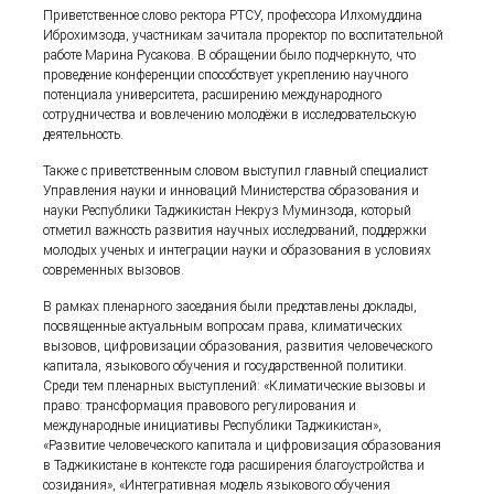
Приветственное слово ректора РТСУ, профессора Илхомуддина
Иброхимзода, участникам зачитала проректор по воспитательной
работе Марина Русакова. В обращении было подчеркнуто, что
проведение конференции способствует укреплению научного
потенциала университета, расширению международного
сотрудничества и вовлечению молодёжи в исследовательскую
деятельность.
Также с приветственным словом выступил главный специалист
Управления науки и инноваций Министерства образования и
науки Республики Таджикистан Некруз Муминзода, который
отметил важность развития научных исследований, поддержки
молодых ученых и интеграции науки и образования в условиях
современных вызовов.
В рамках пленарного заседания были представлены доклады,
посвященные актуальным вопросам права, климатических
вызовов, цифровизации образования, развития человеческого
капитала, языкового обучения и государственной политики.
Среди тем пленарных выступлений: «Климатические вызовы и
право: трансформация правового регулирования и
международные инициативы Республики Таджикистан»,
«Развитие человеческого капитала и цифровизация образования
в Таджикистане в контексте года расширения благоустройства и
созидания», «Интегративная модель языкового обучения