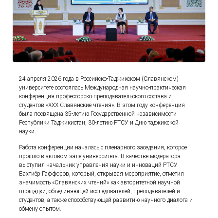
24 апреля 2026 года в Российско-Таджикском (Славянском)
университете состоялась Международная научно-практическая
конференция профессорско-преподавательского состава и
студентов «XXX Славянские чтения». В этом году конференция
была посвящена 35-летию Государственной независимости
Республики Таджикистан, 30-летию РТСУ и Дню таджикской
науки.
Работа конференции началась с пленарного заседания, которое
прошло в актовом зале университета. В качестве модератора
выступил начальник управления науки и инноваций РТСУ
Бахтиёр Гаффоров, который, открывая мероприятие, отметил
значимость «Славянских чтений» как авторитетной научной
площадки, объединяющей исследователей, преподавателей и
студентов, а также способствующей развитию научного диалога и
обмену опытом.