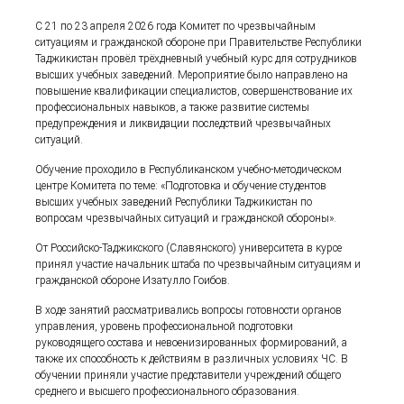
С 21 по 23 апреля 2026 года Комитет по чрезвычайным
ситуациям и гражданской обороне при Правительстве Республики
Таджикистан провёл трёхдневный учебный курс для сотрудников
высших учебных заведений. Мероприятие было направлено на
повышение квалификации специалистов, совершенствование их
профессиональных навыков, а также развитие системы
предупреждения и ликвидации последствий чрезвычайных
ситуаций.
Обучение проходило в Республиканском учебно-методическом
центре Комитета по теме: «Подготовка и обучение студентов
высших учебных заведений Республики Таджикистан по
вопросам чрезвычайных ситуаций и гражданской обороны».
От Российско-Таджикского (Славянского) университета в курсе
принял участие начальник штаба по чрезвычайным ситуациям и
гражданской обороне Изатулло Гоибов.
В ходе занятий рассматривались вопросы готовности органов
управления, уровень профессиональной подготовки
руководящего состава и невоенизированных формирований, а
также их способность к действиям в различных условиях ЧС. В
обучении приняли участие представители учреждений общего
среднего и высшего профессионального образования.