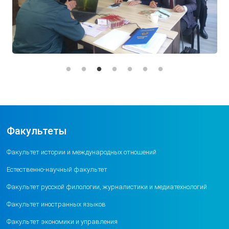
Факультеты
Факультет истории и международных отношений
Естественно-научный факультет
Факультет русской филологии, журналистики и медиатехнологий
Факультет иностранных языков
Факультет экономики и управления