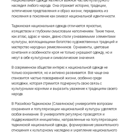
Национальная одежда является важной частью культурного
наследия любого народа. Она отражает историю, традиции,
эстетические представления и образ жизни, передаваясь из
поколения в поколение как символ национальной идентичности.
Таджикская национальная одежда отличается яркостью,
изяществом и глубоким смысловым наполнением. Такие ткани,
как атлас, адрас и чакан, давно стали узнаваемыми элементами
культуры, воплощающими богатство художественных традиций и
мастерство народных ремесленников. Орнаменты, цветовые
сочетания и особенности кроя не только украшают одежду, но и
несут в себе культурные и символические значения.
В современном обществе интерес к национальной одежде не
только сохраняется, но и активно развивается. Всё чаще она
становится частью повседневной жизни, особенно среди
молодёжи, которая стремится подчеркнуть свою связь с
культурными корнями и выразить уважение к традициям своего
народа.
В Российско-Таджикском (Славянском) университете вопросам
сохранения и популяризации национальной культуры уделяется
особое внимание. В университете регулярно проводятся и
поддерживаются инициативы, направленные на популяризацию
таджикской национальной одежды, формирование уважительного
отношения к культурному наследию и укрепление национального