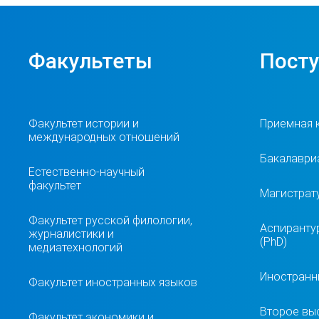
Факультеты
Пост
Факультет истории и
Приемная 
международных отношений
Бакалавриа
Естественно-научный
факультет
Магистрат
Факультет русской филологии,
Аспиранту
журналистики и
(PhD)
медиатехнологий
Иностранн
Факультет иностранных языков
Второе вы
Факультет экономики и