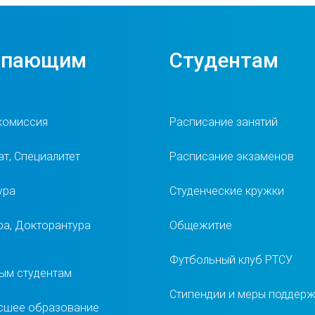
упающим
Студентам
комиссия
Расписание занятий
т, Специалитет
Расписание экзаменов
ура
Студенческие кружки
ра, Докторантура
Общежитие
Футбольный клуб РТСУ
ым студентам
Стипендии и меры поддер
сшее образование