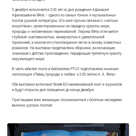
5 декабря исполняется 205 лет со дня рождения Афанасия
Афанасьевича Фета – одного из самых тонких и музыкальных
поэтов русской литературы. Его имя прочно связано с «чистым
искусством», ориентированным на передачу красоты мира,
природы и человеческих переживаний. Лирика Фета отличается
глубокой чувственностью, камерностью и удивительной
гармонией, а многие его стихотворения легли в основу известных
романсов. На выставке представлены сборники, включающие
знакомые с детства произведения, передающие трепетную красоту
окружающего мира.
В честь юбилея поэта в библиотеке РТСУ подготовлена книжная
экспозиция «Певец природы и любви: к 205-летию А. А. Фета».
Обе выставки включают более 80 наименований книг и журналов
и будут открыты для посещения до конца декабря.
Приглашаем всех желающих познакомиться с богатым наследием
великих русских поэтов!