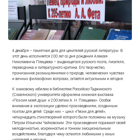
4 декабря – памятная дата для ценителей русской литературы. В
этот день исполняется 200 лет со дня рождения Алексея
Николаевича Плещеева – выдающегося русского поэта, писателя,
переводчика и литературного критика. Его творчество,
пронизанное размышлениями о природе, человеческих чувствах
и вечных философских вопросах, остаётся актуальным и сегодня.
К знаковому юбилею в библиотеке Российско-Таджикского
(Славянского) университета оформлена книжная выставка
«Поэзия моей души: к 200-летию А. Н. Плещеева». Особое
внимание в экспозиции уделено произведениям, созданным
поэтом для детей. Среди них – цикл «Песни для детей»,
четырнадцать стихотворений которого были положены на музыку
Петром Ильичом Чайковским. Эти произведения поражают своей
мелодичностью, искренностью и тонким эмоциональным
воздействием, благодаря чему остаются любимыми у юных
читателей и сегодня.