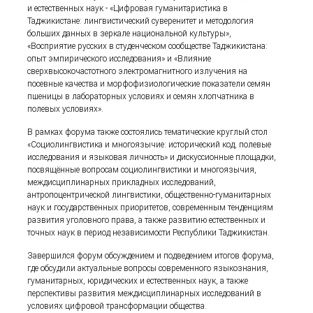
и естественных наук - «Цифровая гуманитаристика в
Таджикистане: лингвистический суверенитет и методология
больших данных в зеркале национальной культуры»,
«Восприятие русских в студенческом сообществе Таджикистана:
опыт эмпирического исследования» и «Влияние
сверхвысокочастотного электромагнитного излучения на
посевные качества и морфофизиологические показатели семян
пшеницы в лабораторных условиях и семян хлопчатника в
полевых условиях».
В рамках форума также состоялись тематические круглый стол
«Социолингвистика и многоязычие: исторический код, полевые
исследования и языковая личность» и дискуссионные площадки,
посвящённые вопросам социолингвистики и многоязычия,
междисциплинарных прикладных исследований,
антропоцентрической лингвистики, общественно-гуманитарных
наук и государственных приоритетов, современным тенденциям
развития уголовного права, а также развитию естественных и
точных наук в период независимости Республики Таджикистан.
Завершился форум обсуждением и подведением итогов форума,
где обсудили актуальные вопросы современного языкознания,
гуманитарных, юридических и естественных наук, а также
перспективы развития междисциплинарных исследований в
условиях цифровой трансформации общества.