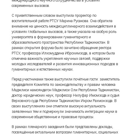
международного научного сотрудничества в условиях
современных вызовов.
С приветственным словом выступила проректор по
воспитательной работе РТСУ Марина Русакова. Она обратила
внимание на ценность междисциплинарного взаимодействия в
условиях глобальных вызовов, а также указала на особую роль
университета в формировании гуманитарного и
образовательного пространства Республики Таджикистан. В
рамках открытия форума было зачитано обращение ректора
РТСУ, профессора Илхомуддина Иброхимзода, в котором была
отмечена важность укрепления научных связей, поддержки
молодых исследователей и развития инновационных подходов в
гуманитарных и естественных науках.
Перед участниками также выступили почётные гости: заместитель
председателя Комитета по законодательству и правам человека
Маджлиси намояндагон Маджлиси Оли Республики Таджикистан,
доктор юридических наук, профессор Нилуфар Имомзода и судья
Верховного суда Республики Таджикистан Икром Рахмонзода. В
своих выступлениях они отметили высокую актуальность
заявленных тем и подчеркнули значимость интеграции науки в
современные общественные и правовые процессы.
В рамках пленарного заседания были представлены доклады,
посвящённые актуальным вопросам гуманитарных, социальных