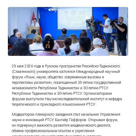
29 мая 2026 года в Русском пространстве Российско-Таджикского
(Славянского) университета состоялся Международный научный
форум «Язык, наука, общество: современные вызовы и
перспективы развития», посвящённый 35-летию государственной
независимости Республики Таджикистан и 30-летию РТСУ.
Республики Таджикистан и 30-летию РТСУ. Организаторами
форума выступили Научно-исследовательский институт и кафедра
теоретического и прикладного языкознания РТСУ.
Модератором пленарного заседания стал начальник Управления
науки и инноваций РТСУ Бахтиёр Гаффоров. Открывая форум,
он подчеркнул важность развития академического диалога,
обмена профессиональным опытом и укрепления