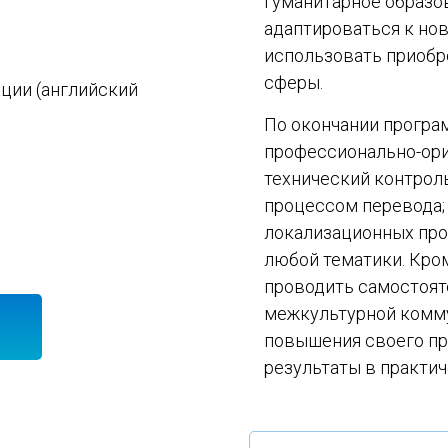
гуманитарное образо
адаптироваться к но
использовать приобр
сферы.
ции (английский
По окончании програ
профессионально-ори
технический контрол
процессом перевода;
локализационных про
любой тематики. Кро
проводить самостоят
межкультурной комму
и
повышения своего пр
результаты в практич