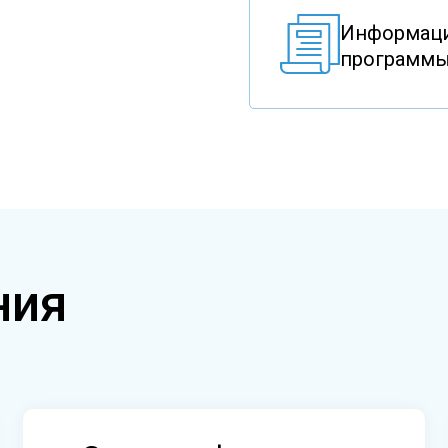
Информаци
программы
ния