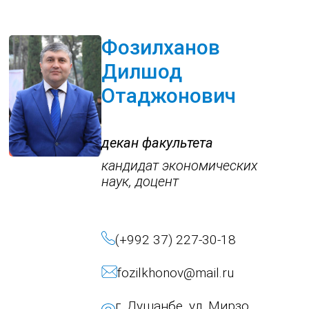
Фозилханов
Дилшод
Отаджонович
декан факультета
кандидат экономических
наук, доцент
(+992 37) 227-30-18
fozilkhonov@mail.ru
г. Душанбе, ул. Мирзо