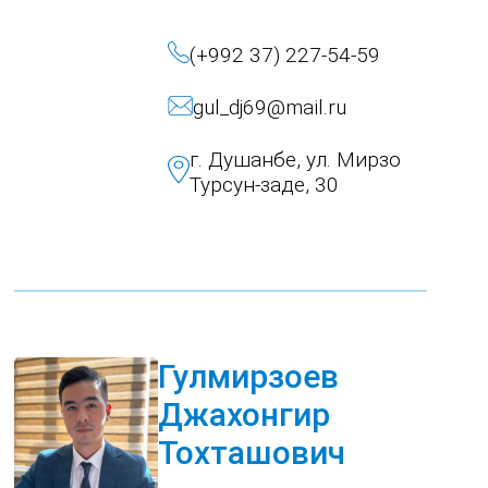
(+992 37) 227-54-59
gul_dj69@mail.ru
г. Душанбе, ул. Мирзо
Турсун-заде, 30
Гулмирзоев
Джахонгир
Тохташович