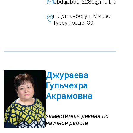
abdujabbor2286@mail.ru
г. Душанбе, ул. Мирзо
Турсун-заде, 30
Джураева
Гульчехра
Акрамовна
заместитель декана по
научной работе