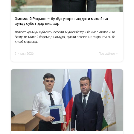
Эмомалӣ Раҳмон – бунёдгузори ваҳдати миллӣ ва
сулҳу субот дар кишвар
Давлат ҳамчун субъекти асосии муносибатҳои байналмилалӣ ва
Ваҳдати миллӣ баромад намуда, рукни асосии нигоҳдошти он ба
ҳисоб меравад.
2 июля 2026
Подробнее >