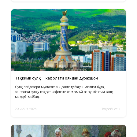
Таҳкими сулҳ – кафолати ояндаи дурахшон
Сулҳ пойдевори мустаҳками давлату бақои миллат буда,
тантанаи сулҳу ваҳдат кафолати сарҷамъӣ ва хушбахтии халқ
маҳсуб меёбад.
29 июня 2026
Подробнее >