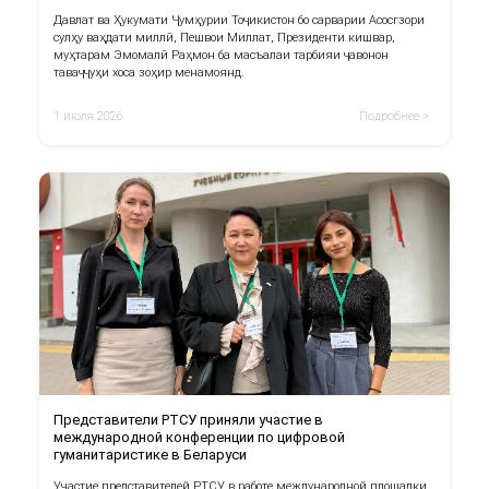
Давлат ва Ҳукумати Ҷумҳурии Тоҷикистон бо сарварии Асосгзори
сулҳу ваҳдати миллӣ, Пешвои Миллат, Президенти кишвар,
муҳтарам Эмомалӣ Раҳмон ба масъалаи тарбияи ҷавонон
таваҷҷуҳи хоса зоҳир менамоянд.
1 июля 2026
Подробнее >
Представители РТСУ приняли участие в
международной конференции по цифровой
гуманитаристике в Беларуси
Участие представителей РТСУ в работе международной площадки