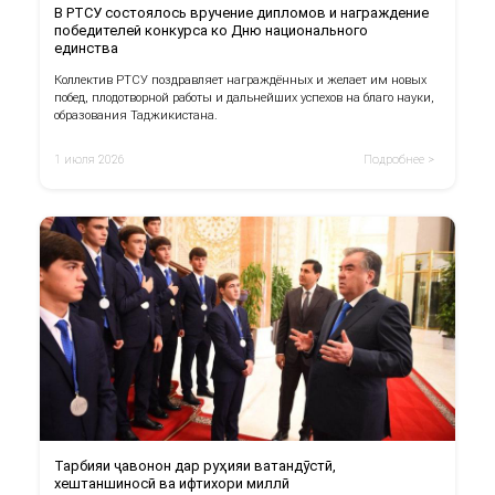
В РТСУ состоялось вручение дипломов и награждение
победителей конкурса ко Дню национального
единства
Коллектив РТСУ поздравляет награждённых и желает им новых
побед, плодотворной работы и дальнейших успехов на благо науки,
образования Таджикистана.
1 июля 2026
Подробнее >
Тарбияи ҷавонон дар руҳияи ватандӯстӣ,
хештаншиносӣ ва ифтихори миллӣ