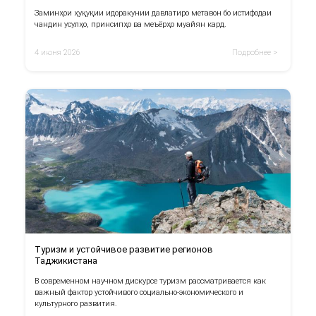
Заминҳои ҳуқуқии идоракунии давлатиро метавон бо истифодаи
чандин усулҳо, принсипҳо ва меъёрҳо муайян кард.
4 июня 2026
Подробнее >
Туризм и устойчивое развитие регионов
Таджикистана
В современном научном дискурсе туризм рассматривается как
важный фактор устойчивого социально-экономического и
культурного развития.