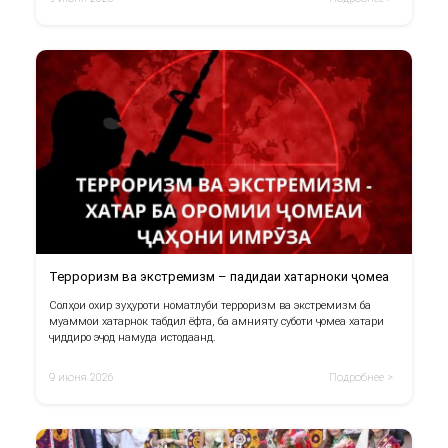
Терроризм ва экстремизм – падидаи хатарноки ҷомеа
Солҳои охир зуҳуроти номатлуби терроризм ва экстремизм ба
муаммои хатарнок табдил ёфта, ба амнияту суботи ҷомеа хатари
ҷиддиро эҷод намуда истодаанд.
9 июня 2026
Подробнее >