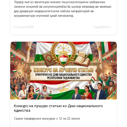
Террор яке аз воситаҳои асосию паҳнгаштатарини муборизаи
замони инқилоб ва аксулинқилобҳо ба шумор меравад ва ҷомеаро
дар давраҳои модернизатсияи сиёсии моҷарогароӣ ва
муқовиматҳои иҷтимоӣ қавӣ менамояд.
12 июня 2026
Подробнее >
Конкурс на лучшую статью ко Дню национального
единства
Сроки проведения конкурса: с 12 по 22 июня.