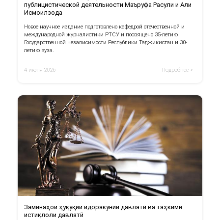
публицистической деятельности Маъруфа Расули и Али
Исмоилзода
Новое научное издание подготовлено кафедрой отечественной и
международной журналистики РТСУ и посвящено 35-летию
Государственной независимости Республики Таджикистан и 30-
летию вуза.
4 июня 2026
Подробнее >
Заминаҳои ҳуқуқии идоракунии давлатӣ ва таҳкими
истиқлоли давлатӣ