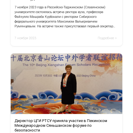
7 ноября 2023 года в Российско-Таджикском (Славянском)
университете состоялась встреча ректора вуза, профессора
Файзулло Машраба Курбонали с ректором Сибирского
федерального университета Максимом Вальеривичем
Румянцевым. На встрече также присутствовал первый секретарь
Посольства Российской Федерации в Республике Таджикистан,
представитель Министерства науки и высшего образования
7 ноября 2023
Подробнее >
России Бурулько Игорь Евгеньевич.
Директор ЦГИ РТСУ приняла участие в Пекинском
Международном Сяньшанском форуме по
безопасности