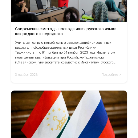
Современные методы преподавания русского языка
как родного и неродного
Учитывая острую потребность в высококвалифицированных
кадрах для общеобразовательных школ Республики
Таджикистан, с 01 ноября по 04 ноября 2023 года Институтом
повышения квалификации при Российско-Таджикском
(Славянском) университете совместно с Институтом русского
языка Российского университета дружбы народов им. Патриса
Лумумбы были организованы краткосрочные курсы повышения
3 ноября 2023
Подробнее >
квалификации по программе «Современные методы
преподавания русского языка как родного и неродного» для
учителей русского языка средних общеобразовательных
учреждений с таджикским языком обучения города Душанбе и
РРП.