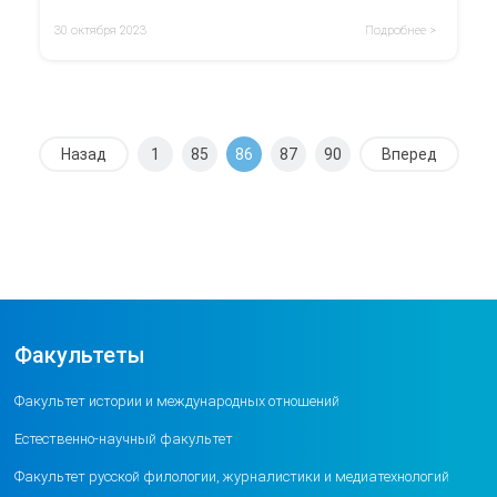
квалификации включает вопросы, касающиеся методов
преподавания, приемов решения задач, форм работы с
30 октября 2023
Подробнее >
учащимися в рамках современного урока.
Назад
1
85
86
87
90
Вперед
Факультеты
Факультет истории и международных отношений
Естественно-научный факультет
Факультет русской филологии, журналистики и медиатехнологий