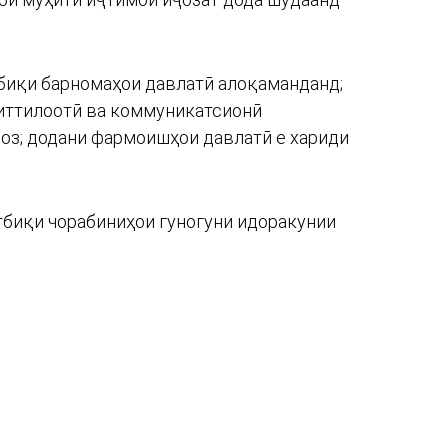
атбиқи барномаҳои давлатӣ алоқаманданд;
 иттилоотӣ ва коммуникатсионӣ
оз; додани фармоишҳои давлатӣ е хариди
тбиқи чорабиниҳои гуногуни идоракунии