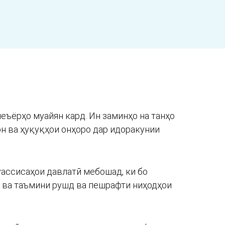
еъёрҳо муайян кард. Ин заминҳо на танҳо
н ва ҳуқуқҳои онҳоро дар идоракунии
уассисаҳои давлатӣ мебошад, ки бо
 ва таъмини рушд ва пешрафти ниҳодҳои