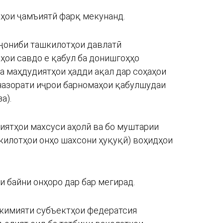
аҳои ҷамъиятӣ фарқ мекунанд.
 ҷониби ташкилотҳои давлатӣ
аҳои савдо е қабул ба донишгоҳҳо
ва маҳдудиятҳои ҳадди ақал дар соҳаҳои
 назорати иҷрои барномаҳои қабулшудаи
а).
лиятҳои махсуси аҳолӣ ва бо муштарии
килотҳои онҳо шахсони ҳуқуқӣ) воҳидҳои
 байни онҳоро дар бар мегирад.
окимияти субъектҳои федератсия