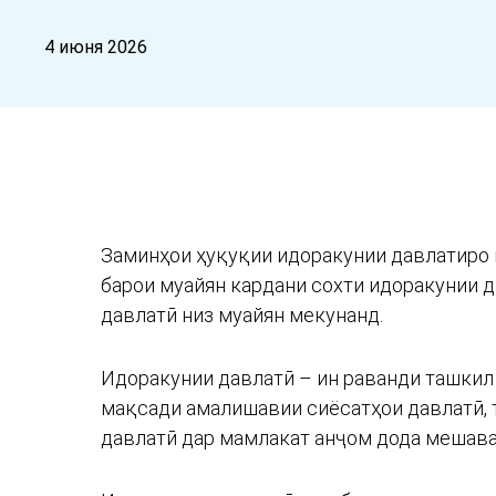
4 июня 2026
Заминҳои ҳуқуқии идоракунии давлатиро м
барои муайян кардани сохти идоракунии 
давлатӣ низ муайян мекунанд.
Идоракунии давлатӣ – ин раванди ташкил 
мақсади амалишавии сиёсатҳои давлатӣ, 
давлатӣ дар мамлакат анҷом дода мешава