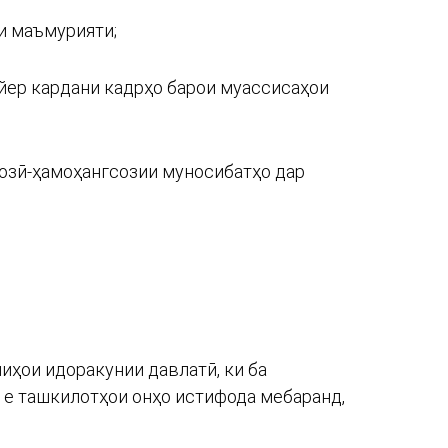
и маъмурияти;
йер кардани кадрҳо барои муассисаҳои
созӣ-ҳамоҳангсозии муносибатҳо дар
иҳои идоракунии давлатӣ, ки ба
 е ташкилотҳои онҳо истифода мебаранд,