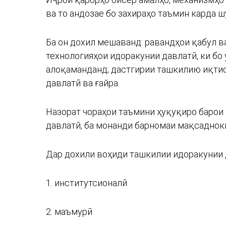
ва то андозае бо захираҳо таъмин карда ш
Ба он дохил мешаванд: равандҳои қабул в
технологияҳои идоракунии давлатӣ, ки бо
алоқаманданд; дастгирии ташкилию иқтис
давлатӣ ва ғайра.
Назорат чораҳои таъмини ҳуқуқиро барои 
давлатӣ, ба монанди барномаи мақсадноки
Дар дохили воҳиди ташкилии идоракунии 
1. институтсионалӣ
2. маъмурӣ