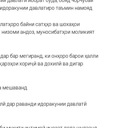
ии давлатӣ иборат буда, бояд чорчӯбаи
 идоракунии давлатиро таъмин намояд.
олатҳоро байни сатҳҳо ва шохаҳои
а низоми андоз, муносибатҳои моликият
дар бар мегиранд, ки онҳоро барои ҳалли
қарзҳои хориҷӣ ва дохилӣ ва дигар
а мешаванд.
лӣ дар раванди идоракунии давлатӣ
иби муҳити иҷтимоӣ иҷозат дода шудаанд