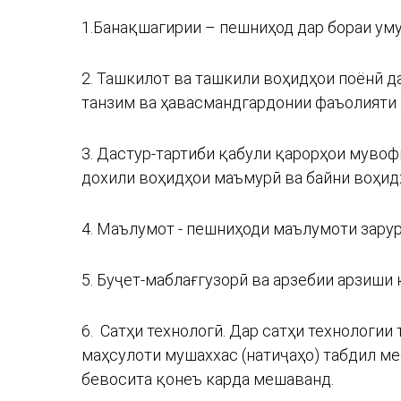
1.Банақшагирии – пешниҳод дар бораи ум
2. Ташкилот ва ташкили воҳидҳои поёнӣ д
танзим ва ҳавасмандгардонии фаъолияти 
3. Дастур-тартиби қабули қарорҳои муво
дохили воҳидҳои маъмурӣ ва байни воҳид
4. Маълумот - пешниҳоди маълумоти зарур
5. Буҷет-маблағгузорӣ ва арзебии арзиши
6. Сатҳи технологӣ. Дар сатҳи технологи
маҳсулоти мушаххас (натиҷаҳо) табдил ме
бевосита қонеъ карда мешаванд.