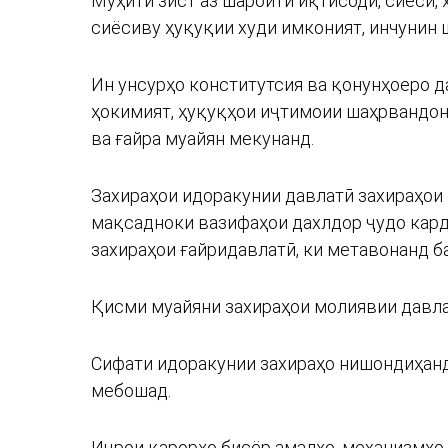
Муҳити зист аз шароити иқтисодӣ, сиесӣ,
сиёсиву ҳуқуқии худи имконият, инчунин 
Ин унсурҳо конститутсия ва қонунҳоеро д
ҳокимият, ҳуқуқҳои иҷтимоии шаҳрвандон
ва ғайра муайян мекунанд.
Захираҳои идоракунии давлатӣ захираҳои м
мақсадноки вазифаҳои дахлдор ҷудо карда
захираҳои ғайридавлатӣ, ки метавонанд б
Қисми муайяни захираҳои молиявии давла
Сифати идоракунии захираҳо нишондиҳан
мебошад.
Иҷрои қарорҳо бисёр амалҳо, механизмҳо 