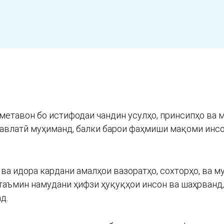
етавон бо истифодаи чандин усулҳо, принсипҳо ва м
давлатӣ муҳиманд, балки барои фаҳмиши мақоми инсо
ва идора кардани амалҳои вазоратҳо, сохторҳо, ва м
таъмин намудани ҳифзи ҳуқуқҳои инсон ва шаҳрванд,
д.