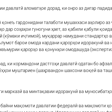
ии давлатӣ аломатҳое дорад, ки онро аз дигар падид
ӣ қонеъ гардонидани талаботи мушаххаси аҳолиро аз
о дар соҳаҳои гуногуни ҳает, аз қабили қабули қоид
лӣ (кӯмаки иҷтимоӣ), муқаррар намудани стандартҳо 
ълумот барои омода кардани қарорҳои идоракунӣ ва
маъмурии қарорҳо ва қонунҳои омодашуда (экспертиз
ад, ки кормандони дастгоҳи давлатӣ одатан бо афза
рӯҳҳои муштариен (шаҳрвандон шахсони воқеӣ ва таш
ти марказӣ ва минтақавии идоракунӣ ва муносибатҳои
 байни мақомоти давлатии федералӣ ва мақомоти ҳ