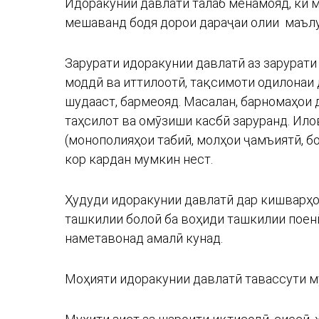
Идоракунии давлатӣ талаб менамояд, ки м
мешаванд бодя дорои дараҷаи олии маъл
Зарурати идоракунии давлатӣ аз зарурати
моддӣ ва иттилоотӣ, тақсимоти одилонаи 
шудааст, бармеояд. Масалан, барномаҳои 
таҳсилот ва омӯзиши касбӣ заруранд. Илов
(монополияҳои табиӣ, молҳои ҷамъиятӣ, бо
кор кардан мумкин нест.
Ҳудуди идоракунии давлатӣ дар кишварҳо
ташкилии болоӣ ба воҳиди ташкилии поенӣ
наметавонад амалӣ кунад.
Моҳияти идоракунии давлатӣ тавассути му