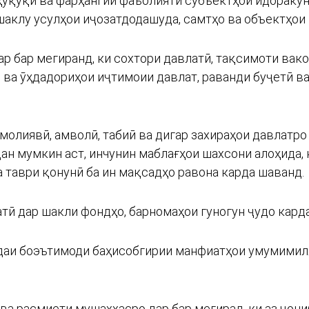
 ҳуқуқӣ ва фарҳангии фаъолияти субъектҳои идоракун
шаклу усулҳои иҷозатдодашуда, самтҳо ва объектҳои
ар бар мегиранд, ки сохтори давлатӣ, тақсимоти вак
 ва ӯҳдадориҳои иҷтимоии давлат, раванди буҷетӣ в
олиявӣ, амволӣ, табиӣ ва дигар захираҳои давлатро 
н мумкин аст, инчунин маблағҳои шахсони алоҳида, 
а таври қонунӣ ба ин мақсадҳо равона карда шаванд.
тӣ дар шакли фондҳо, барномаҳои гуногун ҷудо кард
даи боэътимоди баҳисобгирии манфиатҳои умумимил
ва расмиети мушаххасро дар бар мегирад, ки аз ҷон