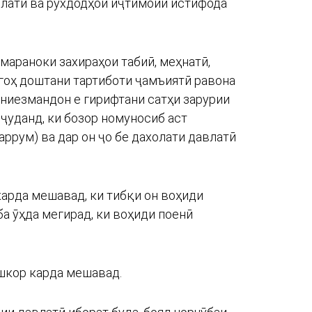
влатӣ ва рухдодҳои иҷтимоии истифода
мараноки захираҳои табиӣ, меҳнатӣ,
гоҳ доштани тартиботи ҷамъиятӣ равона
 ниезмандон е гирифтани сатҳи зарурии
вҷуданд, ки бозор номуносиб аст
аррум) ва дар он ҷо бе дахолати давлатӣ
арда мешавад, ки тибқи он воҳиди
а ӯҳда мегирад, ки воҳиди поенӣ
ошкор карда мешавад.