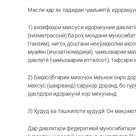
Мисли ҳар як падидаи ҷамъиятӣ, идоракун
1) вазифаҳои махсуси идоракунии давлат
(хизматрасонӣ) ба роҳ мондани муносибатҳ
(танзим), нигоҳ доштани некӯаҳволии аҳо
муайян (иҷозатномадиҳӣ), ҷамъоварии ма
давлатӣ (ҷамъоварии иттилоот), тафсири 
2) Баҳисобгирии мизоҷон маънои онро дор
махсус (шаҳрванд) сарукор доранд, бо гу
дахлдори идоракунӣ кор мекунанд.
3) Ҳудуд ва ташкилоти ҳудудӣ. Он мақомо
Дар давлатҳои федеративӣ муносибатҳои