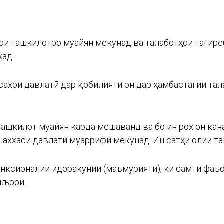
ои ташкилотро муайян мекунад ва талаботҳои тағире
ҳад.
аҳои давлатӣ дар қобилияти он дар ҳамбастагии тал
ташкилот муайян карда мешаванд ва бо ин роҳ он ка
аххаси давлатӣ муаррифӣ мекунад. Ин сатҳи олии т
 функсионалии идоракунии (маъмурияти), ки самти фа
иљрои.