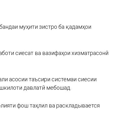
бандаи муҳити зистро ба қадамҳои
аботи сиесат ва вазифаҳои хизматрасонӣ
нали асосии таъсири системаи сиесии
ашкилоти давлатӣ мебошад.
ъолияти фош таҳлил ва раскладывается