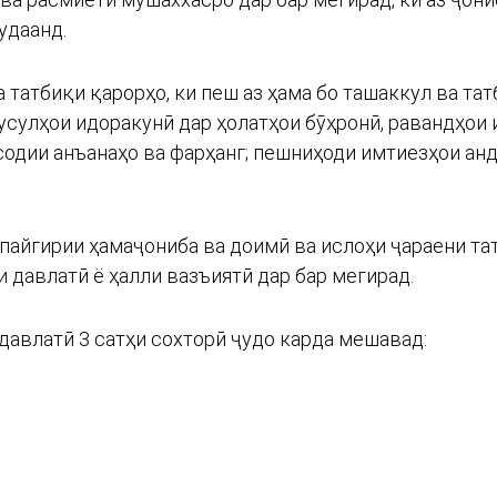
удаанд.
а татбиқи қарорҳо, ки пеш аз ҳама бо ташаккул ва т
 усулҳои идоракунӣ дар ҳолатҳои бӯҳронӣ, равандҳои
одии анъанаҳо ва фарҳанг; пешниҳоди имтиезҳои анд
пайгирии ҳамаҷониба ва доимӣ ва ислоҳи ҷараени та
 давлатӣ ё ҳалли вазъиятӣ дар бар мегирад.
давлатӣ 3 сатҳи сохторӣ ҷудо карда мешавад: