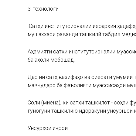
3. технологӣ.
Сатҳи институтсионалии иерархия ҳадафҳ
мушаххаси раванди ташкилӣ табдил меди
Аҳамияти сатҳи институтсионалии муассис
ба аҳолӣ мебошад.
Дар ин сатҳ вазифаҳо ва сиесати умумии 
мавҷударо ба фаъолияти муассисаҳои муш
Соли (миёна), ки сатҳи ташкилот - соҳаи
гуногуни ташкилию идоракунӣ унсурњои 
Унсурҳои иҷрои: