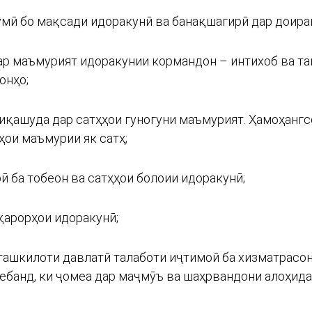
умӣ бо мақсади идоракунӣ ва банақшагирӣ дар доира
ар маъмурият идоракунии кормандон – интихоб ва та
онҳо;
фиқашуда дар сатҳҳои гуногуни маъмурият. Ҳамоҳанг
ҳои маъмурии як сатҳ;
ӣ ба тобеон ва сатҳҳои болоии идоракунӣ;
 қарорҳои идоракунӣ;
и ташкилоти давлатӣ талаботи иҷтимоӣ ба хизматрасон
ебанд, ки ҷомеа дар маҷмӯъ ва шаҳрвандони алоҳида