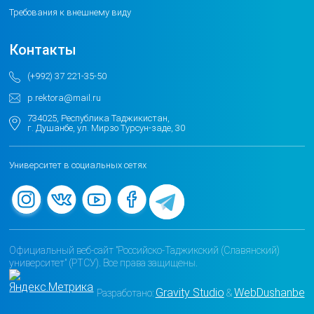
Требования к внешнему виду
Контакты
(+992) 37 221-35-50
p.rektora@mail.ru
734025, Республика Таджикистан,
г. Душанбе, ул. Мирзо Турсун-заде, 30
Университет в социальных сетях
Официальный веб-сайт "Российско-Таджикский (Славянский)
университет" (РТСУ). Все права защищены.
Gravity Studio
WebDushanbe
Разработано:
&