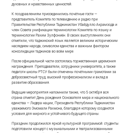
духовных и нравственных ценностей.
К поздравлениям присоединились почётные гости —
представитель Комитета по телевидению и радио при
Правительстве Республики Таджикистан Убайдулло Акрамзода и
член Совета унификации терминологии Комитета по языку и
терминологии Рахим Зулфониён. В своих выступлениях они
отметили, что таджикский язык является великим историческим
наследием народа, символом единства и важным фактором
консолидации таджиков во всём мире.
После официальной части состоялась торжественная церемония
награждения. Преподаватели, сотрудники университета, а также
педагоги школы РТСУ были отмечены почётными грамотами за
добросовестный труд, высокий профессионализм и вклад в
развитие образования.
Ведущие мероприятия напомнили также, что 5 октября вся
страна отметит День рождения Основателя мира и национального
единства — Лидера нации, Президента Республики Таджикистан
уважаемого Эмомали Рахмона, благодаря которому создаются
условия для мирного и устойчивого будущего страны.
Праздник продолжился яркой культурной программой: студенты
подготовили концерт с музыкальными и театрализованными