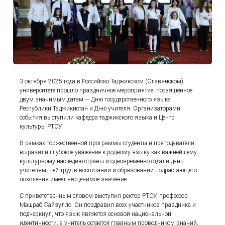
3 октября 2025 года в Российско-Таджикском (Славянском)
университете прошло праздничное мероприятие, посвящённое
двум значимым датам — Дню государственного языка
Республики Таджикистан и Дню учителя. Организаторами
события выступили кафедра таджикского языка и Центр
культуры РТСУ.
В рамках торжественной программы студенты и преподаватели
выразили глубокое уважение к родному языку как важнейшему
культурному наследию страны и одновременно отдали дань
учителям, чей труд в воспитании и образовании подрастающего
поколения имеет неоценимое значение.
С приветственным словом выступил ректор РТСУ, профессор
Машраб Файзулло. Он поздравил всех участников праздника и
подчеркнул, что язык является основой национальной
идентичности, а учитель остаётся главным проводником знаний,