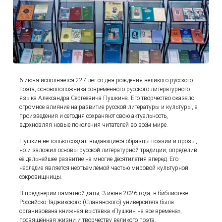
6 июня исполняется 227 лет со дня рождения великого русского
поэта, основоположника современного русского литературного
языка Александра Сергеевича Пушкина. Его творчество оказало
огромное влияние на развитие русской литературы и культуры, а
произведения и сегодня сохраняют свою актуальность,
вдохновляя новые поколения читателей во всём мире.
Пушкин не только создал выдающиеся образцы поэзии и прозы,
но и заложил основы русской литературной традиции, определив
её дальнейшее развитие на многие десятилетия вперёд. Его
наследие является неотъемлемой частью мировой культурной
сокровищницы.
В преддверии памятной даты, 3 июня 2026 года, в библиотеке
Российско-Таджикского (Славянского) университета была
организована книжная выставка «Пушкин на все времена»,
посвящённая жизни и творчеству великого поэта.