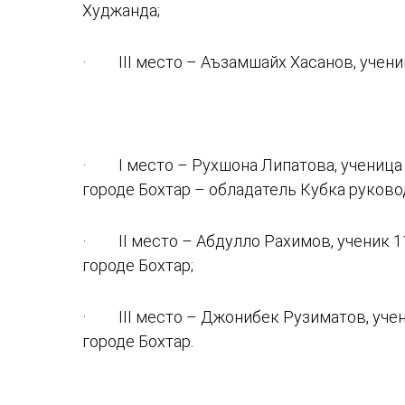
Худжанда;
· III место – Аъзамшайх Хасанов, учени
· I место – Рухшона Липатова, ученица 
городе Бохтар – обладатель Кубка руково
· II место – Абдулло Рахимов, ученик 1
городе Бохтар;
· III место – Джонибек Рузиматов, учен
городе Бохтар.