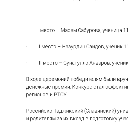
· I место – Марям Сабурова, ученица 11
· II место – Назурдин Саидов, ученик 1
· III место – Сунатулло Анваров, ученик
В ходе церемоний победителям были вруч
денежные премии. Конкурс стал эффекти
регионов и РТСУ.
Российско-Таджикский (Славянский) унив
и родителям за их вклад в подготовку уч