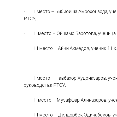
· I место – Бибиойша Амрохонзода, учен
РТСУ;
· II место – Ойшамо Баротова, ученица 
· III место – Айни Ахмедов, ученик 11 к
· I место – Навбахор Худоназаров, учен
руководства РТСУ;
· II место – Музаффар Алиназаров, учен
· III место – Дилдорбек Одинабеков, уче