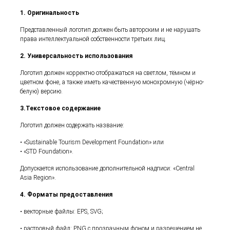
1. Оригинальность
Представленный логотип должен быть авторским и не нарушать
права интеллектуальной собственности третьих лиц.
2. Универсальность использования
Логотип должен корректно отображаться на светлом, тёмном и
цветном фоне, а также иметь качественную монохромную (чёрно-
белую) версию.
3.Текстовое содержание
Логотип должен содержать название:
• «Sustainable Tourism Development Foundation» или
• «STD Foundation».
Допускается использование дополнительной надписи: «Central
Asia Region».
4.
Форматы предоставления
• векторные файлы: EPS, SVG;
• растровый файл: PNG с прозрачным фоном и разрешением не