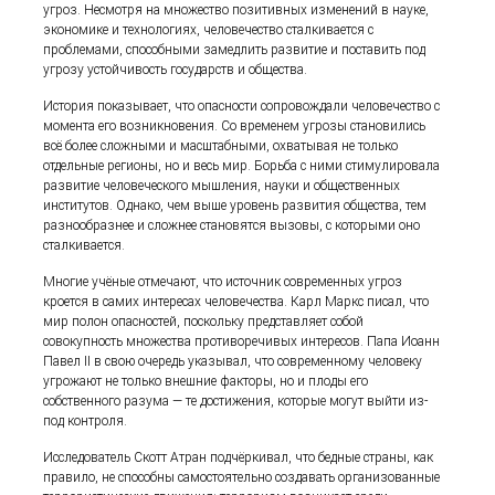
угроз. Несмотря на множество позитивных изменений в науке,
экономике и технологиях, человечество сталкивается с
проблемами, способными замедлить развитие и поставить под
угрозу устойчивость государств и общества.
История показывает, что опасности сопровождали человечество с
момента его возникновения. Со временем угрозы становились
всё более сложными и масштабными, охватывая не только
отдельные регионы, но и весь мир. Борьба с ними стимулировала
развитие человеческого мышления, науки и общественных
институтов. Однако, чем выше уровень развития общества, тем
разнообразнее и сложнее становятся вызовы, с которыми оно
сталкивается.
Многие учёные отмечают, что источник современных угроз
кроется в самих интересах человечества. Карл Маркс писал, что
мир полон опасностей, поскольку представляет собой
совокупность множества противоречивых интересов. Папа Иоанн
Павел II в свою очередь указывал, что современному человеку
угрожают не только внешние факторы, но и плоды его
собственного разума — те достижения, которые могут выйти из-
под контроля.
Исследователь Скотт Атран подчёркивал, что бедные страны, как
правило, не способны самостоятельно создавать организованные