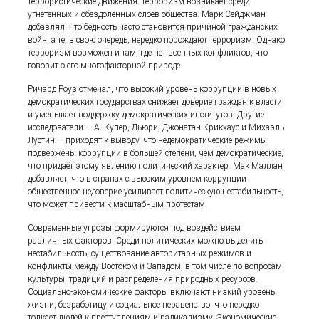
террористические движения: терроризм возникает среди
угнетённых и обездоленных слоёв общества. Марк Сейджман
добавлял, что бедность часто становится причиной гражданских
войн, а те, в свою очередь, нередко порождают терроризм. Однако
терроризм возможен и там, где нет военных конфликтов, что
говорит о его многофакторной природе.
Ричард Роуз отмечал, что высокий уровень коррупции в новых
демократических государствах снижает доверие граждан к власти
и уменьшает поддержку демократических институтов. Другие
исследователи — А. Купер, Дьюри, Джонатан Крикхаус и Михаэль
Лустин — приходят к выводу, что недемократические режимы
подвержены коррупции в большей степени, чем демократические,
что придаёт этому явлению политический характер. Мак Маллан
добавляет, что в странах с высоким уровнем коррупции
общественное недоверие усиливает политическую нестабильность,
что может привести к масштабным протестам.
Современные угрозы формируются под воздействием
различных факторов. Среди политических можно выделить
нестабильность, существование авторитарных режимов и
конфликты между Востоком и Западом, в том числе по вопросам
культуры, традиций и распределения природных ресурсов.
Социально-экономические факторы включают низкий уровень
жизни, безработицу и социальное неравенство, что нередко
толкает людей к преступлениям и радикализму. Экономические