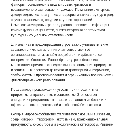
факторы проявляются в виде мировых кризисов и
неравномерного распределения доходов. По мнению экспертов,
доходы отдельных преступных и террористических структур в ряде
случаев сравнимы с доходами крупных корпораций.
Немаловажную роль играют и духовно-нравственные факторы —
кризис духовных ценностей, снижение уровня политической
культуры и социальной ответственности.
Для анализа и предотвращения угроз важно учитывать такие
характеристики, как источник опасности, степень её
организованности, масштабы воздействия и субъективное
восприятие обществом. Разнообразие угроз объясняется
множеством причин — от недостаточного понимания природных
и социальных процессов до нехватки достоверной информации,
слабой системы прогнозирования и ограниченных возможностей
для своевременного реагирования.
По характеру происхождения угрозы принято делить на
природные, антропогенные и социальные. Это помогает
определить приоритетные направления защиты и обеспечить
эффективность национальной и глобальной безопасности.
Сегодня мировое сообщество сталкивается с новыми вызовами,
среди которых — терроризм, экстремизм, транснациональная
преступность, киберугрозы и экологические катастрофы. Решение