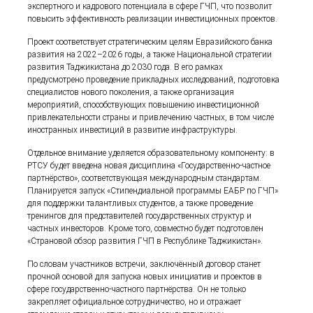
экспертного и кадрового потенциала в сфере ГЧП, что позволит
повысить эффективность реализации инвестиционных проектов.
Проект соответствует стратегическим целям Евразийского банка
развития на 2022–2026 годы, а также Национальной стратегии
развития Таджикистана до 2030 года. В его рамках
предусмотрено проведение прикладных исследований, подготовка
специалистов нового поколения, а также организация
мероприятий, способствующих повышению инвестиционной
привлекательности страны и привлечению частных, в том числе
иностранных инвестиций в развитие инфраструктуры.
Отдельное внимание уделяется образовательному компоненту: в
РТСУ будет введена новая дисциплина «Государственно-частное
партнёрство», соответствующая международным стандартам.
Планируется запуск «Стипендиальной программы ЕАБР по ГЧП»
для поддержки талантливых студентов, а также проведение
тренингов для представителей государственных структур и
частных инвесторов. Кроме того, совместно будет подготовлен
«Страновой обзор развития ГЧП в Республике Таджикистан».
По словам участников встречи, заключённый договор станет
прочной основой для запуска новых инициатив и проектов в
сфере государственно-частного партнёрства. Он не только
закрепляет официальное сотрудничество, но и отражает