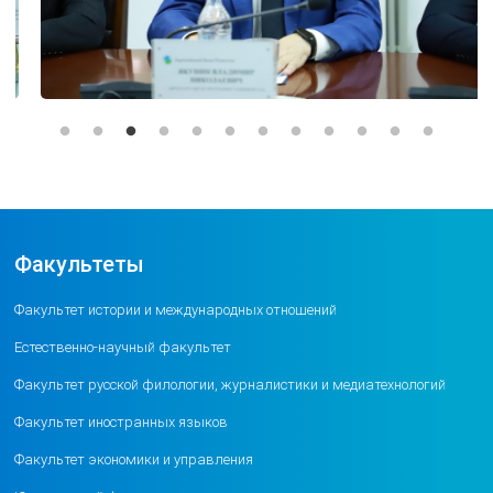
Факультеты
Факультет истории и международных отношений
Естественно-научный факультет
Факультет русской филологии, журналистики и медиатехнологий
Факультет иностранных языков
Факультет экономики и управления