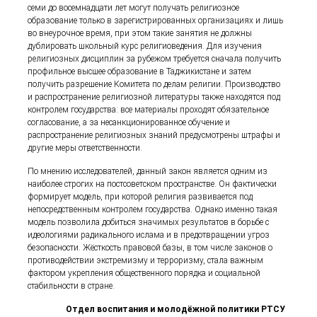
семи до восемнадцати лет могут получать религиозное
образование только в зарегистрированных организациях и лишь
во внеурочное время, при этом такие занятия не должны
дублировать школьный курс религиоведения. Для изучения
религиозных дисциплин за рубежом требуется сначала получить
профильное высшее образование в Таджикистане и затем
получить разрешение Комитета по делам религии. Производство
и распространение религиозной литературы также находятся под
контролем государства: все материалы проходят обязательное
согласование, а за несанкционированное обучение и
распространение религиозных знаний предусмотрены штрафы и
другие меры ответственности.
По мнению исследователей, данный закон является одним из
наиболее строгих на постсоветском пространстве. Он фактически
формирует модель, при которой религия развивается под
непосредственным контролем государства. Однако именно такая
модель позволила добиться значимых результатов в борьбе с
идеологиями радикального ислама и в предотвращении угроз
безопасности. Жёсткость правовой базы, в том числе законов о
противодействии экстремизму и терроризму, стала важным
фактором укрепления общественного порядка и социальной
стабильности в стране.
Отдел воспитания и молодёжной политики РТСУ