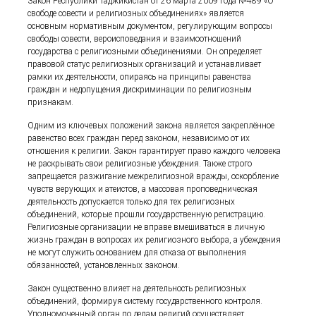
Закон Республики Таджикистан от 26 марта 2009 года №489 «О
свободе совести и религиозных объединениях» является
основным нормативным документом, регулирующим вопросы
свободы совести, вероисповедания и взаимоотношений
государства с религиозными объединениями. Он определяет
правовой статус религиозных организаций и устанавливает
рамки их деятельности, опираясь на принципы равенства
граждан и недопущения дискриминации по религиозным
признакам.
Одним из ключевых положений закона является закреплённое
равенство всех граждан перед законом, независимо от их
отношения к религии. Закон гарантирует право каждого человека
не раскрывать свои религиозные убеждения. Также строго
запрещается разжигание межрелигиозной вражды, оскорбление
чувств верующих и атеистов, а массовая проповедническая
деятельность допускается только для тех религиозных
объединений, которые прошли государственную регистрацию.
Религиозные организации не вправе вмешиваться в личную
жизнь граждан в вопросах их религиозного выбора, а убеждения
не могут служить основанием для отказа от выполнения
обязанностей, установленных законом.
Закон существенно влияет на деятельность религиозных
объединений, формируя систему государственного контроля.
Уполномоченный орган по делам религий осуществляет