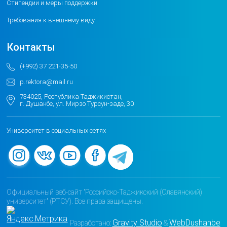
Стипендии и меры поддержки
Требования к внешнему виду
Контакты
(+992) 37 221-35-50
p.rektora@mail.ru
734025, Республика Таджикистан,
г. Душанбе, ул. Мирзо Турсун-заде, 30
Университет в социальных сетях
Официальный веб-сайт "Российско-Таджикский (Славянский)
университет" (РТСУ). Все права защищены.
Gravity Studio
WebDushanbe
Разработано:
&